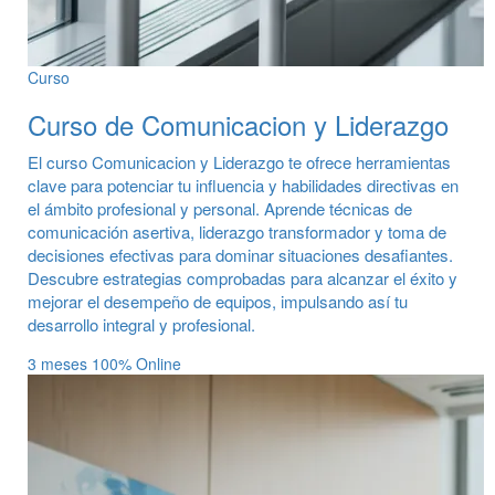
Curso
Curso de Comunicacion y Liderazgo
El curso Comunicacion y Liderazgo te ofrece herramientas
clave para potenciar tu influencia y habilidades directivas en
el ámbito profesional y personal. Aprende técnicas de
comunicación asertiva, liderazgo transformador y toma de
decisiones efectivas para dominar situaciones desafiantes.
Descubre estrategias comprobadas para alcanzar el éxito y
mejorar el desempeño de equipos, impulsando así tu
desarrollo integral y profesional.
3 meses
100% Online