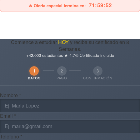
71:59:51
🔥 Oferta especial termina en:
Comience a estudiar
HOY
y reciba su certificado en 8
Semanas.
+42.000
estudiantes
·
★ 4.7/5
·
Certificado incluido
1
2
3
PAGO
CONFIRMACIÓN
DATOS
Nombre *
Email *
Teléfono *