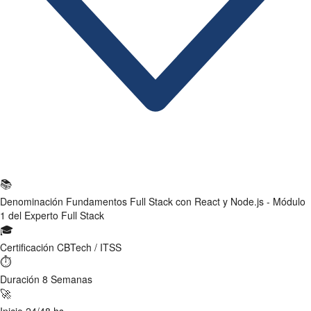
Ficha Técnica
📚
Denominación
Fundamentos Full Stack con React y Node.js - Módulo
1 del Experto Full Stack
🎓
Certificación
CBTech / ITSS
⏱
Duración
8 Semanas
🚀
Inicio
24/48 hs