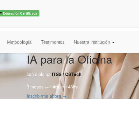
Educación Certificada
Metodología
Testimonios
Nuestra institución
IA para la Oficina
con diploma
ITSS / CBTech
3 meses — Inicio en 48hs
Inscribirme ahora →