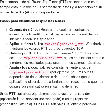
Este campo mide el "Round Trip Time" (RTT) estimado, que es el
tiempo entre el envío de un segmento de datos y la recepción de su
acuse de recibo (ACK) correspondiente.
Pasos para identificar respuestas lentas:
Captura de tráfico:
Realiza una captura mientras se
experimenta la lentitud (ej. al cargar una página web lenta o
interactuar con una aplicación).
Aplica el filtro:
Utiliza
. Wireshark te
tcp.analysis.ack_rtt
mostrará los valores RTT para los paquetes TCP.
Ordena por RTT:
Haz clic en la columna "Time" o busca la
columna
en los detalles del paquete
tcp.analysis.ack_rtt
y ordena los resultados para encontrar los valores más altos.
Analiza los picos:
Valores consistentemente altos de
(por ejemplo, >100ms o más,
tcp.analysis.ack_rtt
dependiendo de la tolerancia de tu red) indican que la
aplicación o el servidor está tardando en responder, o que hay
congestión significativa en el camino de la red.
Si los RTT son altos, el problema podría estar en el servidor
(aplicación lenta, servidor sobrecargado) o en la propia red
(congestión, latencia). Si los RTT son bajos, la lentitud percibida