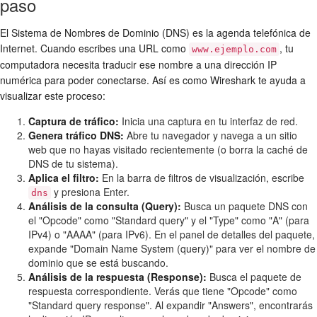
paso
El Sistema de Nombres de Dominio (DNS) es la agenda telefónica de
Internet. Cuando escribes una URL como
, tu
www.ejemplo.com
computadora necesita traducir ese nombre a una dirección IP
numérica para poder conectarse. Así es como Wireshark te ayuda a
visualizar este proceso:
Captura de tráfico:
Inicia una captura en tu interfaz de red.
Genera tráfico DNS:
Abre tu navegador y navega a un sitio
web que no hayas visitado recientemente (o borra la caché de
DNS de tu sistema).
Aplica el filtro:
En la barra de filtros de visualización, escribe
y presiona Enter.
dns
Análisis de la consulta (Query):
Busca un paquete DNS con
el "Opcode" como "Standard query" y el "Type" como "A" (para
IPv4) o "AAAA" (para IPv6). En el panel de detalles del paquete,
expande "Domain Name System (query)" para ver el nombre de
dominio que se está buscando.
Análisis de la respuesta (Response):
Busca el paquete de
respuesta correspondiente. Verás que tiene "Opcode" como
"Standard query response". Al expandir "Answers", encontrarás