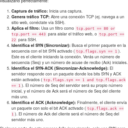
visualizarlo perfectamente:
Captura de tráfico:
Inicia una captura.
Genera tráfico TCP:
Abre una conexión TCP (ej. navega a un
sitio web, conéctate vía SSH).
Aplica el filtro:
Usa un filtro como
tcp.port == 80 or
para aislar el tráfico web, o
tcp.port == 443
tcp.port ==
para SSH.
22
Identifica el SYN (Sincronizar):
Busca el primer paquete en la
secuencia con el bit SYN activado (
).
tcp.flags.syn == 1
Este es el cliente iniciando la conexión. Verás un número de
secuencia (Seq) y un número de acuse de recibo (Ack) iniciales.
Identifica el SYN-ACK (Sincronizar-Acknowledge):
El
servidor responde con un paquete donde los bits SYN y ACK
están activados (
tcp.flags.syn == 1 and tcp.flags.ack
). El número de Seq del servidor será su propio número
== 1
inicial, y el número de Ack será el número de Seq del cliente
más uno.
Identifica el ACK (Acknowledge):
Finalmente, el cliente envía
un paquete con solo el bit ACK activado (
tcp.flags.ack ==
). El número de Ack del cliente será el número de Seq del
1
servidor más uno.