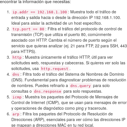
encontrar la información que necesitas:
: Muestra todo el tráfico de
ip.addr == 192.168.1.100
entrada y salida hacia o desde la dirección IP 192.168.1.100.
Ideal para aislar la actividad de un host específico.
: Filtra el tráfico del protocolo de control de
tcp.port == 80
transmisión (TCP) que utiliza el puerto 80, comúnmente
asociado con HTTP. Cambia el número de puerto según el
servicio que quieras analizar (ej. 21 para FTP, 22 para SSH, 443
para HTTPS).
: Muestra únicamente el tráfico HTTP, útil para ver
http
solicitudes web, respuestas y cabeceras. Si quieres ver solo las
solicitudes, usa
.
http.request
: Filtra todo el tráfico del Sistema de Nombres de Dominio
dns
(DNS). Fundamental para diagnosticar problemas de resolución
de nombres. Puedes refinarlo a
para solo
dns.query
consultas o
para solo respuestas.
dns.response
: Muestra los paquetes del Protocolo de Mensajes de
icmp
Control de Internet (ICMP), que se usan para mensajes de error
y operaciones de diagnóstico como ping y traceroute.
: Filtra los paquetes del Protocolo de Resolución de
arp
Direcciones (ARP), esenciales para ver cómo las direcciones IP
se mapean a direcciones MAC en tu red local.