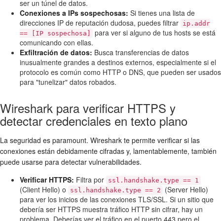
ser un túnel de datos.
Conexiones a IPs sospechosas:
Si tienes una lista de
direcciones IP de reputación dudosa, puedes filtrar
ip.addr
para ver si alguno de tus hosts se está
== [IP sospechosa]
comunicando con ellas.
Exfiltración de datos:
Busca transferencias de datos
inusualmente grandes a destinos externos, especialmente si el
protocolo es común como HTTP o DNS, que pueden ser usados
para "tunelizar" datos robados.
Wireshark para verificar HTTPS y
detectar credenciales en texto plano
La seguridad es paramount. Wireshark te permite verificar si las
conexiones están debidamente cifradas y, lamentablemente, también
puede usarse para detectar vulnerabilidades.
Verificar HTTPS:
Filtra por
ssl.handshake.type == 1
(Client Hello) o
(Server Hello)
ssl.handshake.type == 2
para ver los inicios de las conexiones TLS/SSL. Si un sitio que
debería ser HTTPS muestra tráfico HTTP sin cifrar, hay un
problema. Deberías ver el tráfico en el puerto 443 pero el