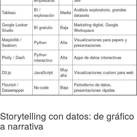
empresarial
365
BI /
Análisis exploratorio, grandes
Tableau
Media
exploración
datasets
Google Looker
Marketing digital, Google
BI gratuito
Baja
Studio
Workspace
Matplotlib /
Visualizaciones para papers y
Python
Alta
Seaborn
presentaciones
Python
Plotly / Dash
Alta
Apps de datos interactivas
interactivo
Muy
D3.js
JavaScript
Visualizaciones custom para web
alta
Flourish /
Periodismo de datos,
No-code
Baja
Datawrapper
presentaciones rápidas
Storytelling con datos: de gráfico
a narrativa