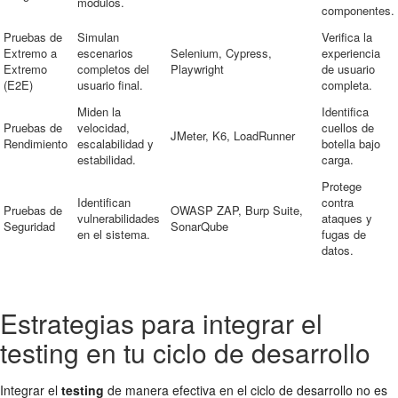
módulos.
componentes.
Pruebas de
Simulan
Verifica la
Extremo a
escenarios
Selenium, Cypress,
experiencia
Extremo
completos del
Playwright
de usuario
(E2E)
usuario final.
completa.
Miden la
Identifica
Pruebas de
velocidad,
cuellos de
JMeter, K6, LoadRunner
Rendimiento
escalabilidad y
botella bajo
estabilidad.
carga.
Protege
Identifican
contra
Pruebas de
OWASP ZAP, Burp Suite,
vulnerabilidades
ataques y
Seguridad
SonarQube
en el sistema.
fugas de
datos.
Estrategias para integrar el
testing en tu ciclo de desarrollo
Integrar el
testing
de manera efectiva en el ciclo de desarrollo no es