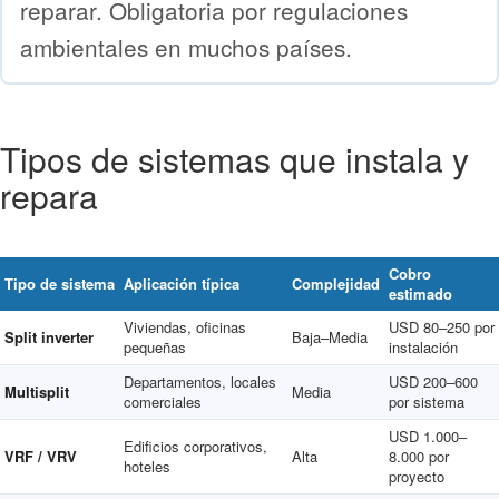
reparar. Obligatoria por regulaciones
ambientales en muchos países.
Tipos de sistemas que instala y
repara
Cobro
Tipo de sistema
Aplicación típica
Complejidad
estimado
Viviendas, oficinas
USD 80–250 por
Split inverter
Baja–Media
pequeñas
instalación
Departamentos, locales
USD 200–600
Multisplit
Media
comerciales
por sistema
USD 1.000–
Edificios corporativos,
VRF / VRV
Alta
8.000 por
hoteles
proyecto