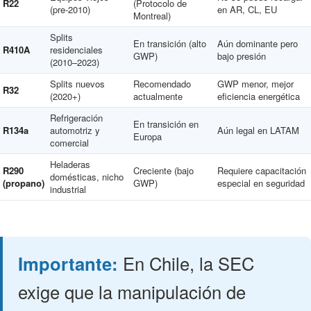
R22
(Protocolo de
(pre-2010)
en AR, CL, EU
Montreal)
Splits
En transición (alto
Aún dominante pero
R410A
residenciales
GWP)
bajo presión
(2010–2023)
Splits nuevos
Recomendado
GWP menor, mejor
R32
(2020+)
actualmente
eficiencia energética
Refrigeración
En transición en
R134a
automotriz y
Aún legal en LATAM
Europa
comercial
Heladeras
R290
Creciente (bajo
Requiere capacitación
domésticas, nicho
(propano)
GWP)
especial en seguridad
industrial
Importante:
En Chile, la SEC
exige que la manipulación de