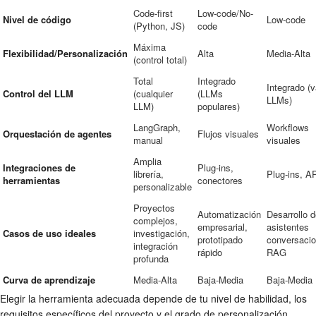
Code-first
Low-code/No-
Nivel de código
Low-code
(Python, JS)
code
Máxima
Flexibilidad/Personalización
Alta
Media-Alta
(control total)
Total
Integrado
Integrado (v
Control del LLM
(cualquier
(LLMs
LLMs)
LLM)
populares)
LangGraph,
Workflows
Orquestación de agentes
Flujos visuales
manual
visuales
Amplia
Integraciones de
Plug-ins,
librería,
Plug-ins, A
herramientas
conectores
personalizable
Proyectos
Automatización
Desarrollo 
complejos,
empresarial,
asistentes
Casos de uso ideales
investigación,
prototipado
conversacio
integración
rápido
RAG
profunda
Curva de aprendizaje
Media-Alta
Baja-Media
Baja-Media
Elegir la herramienta adecuada depende de tu nivel de habilidad, los
requisitos específicos del proyecto y el grado de personalización