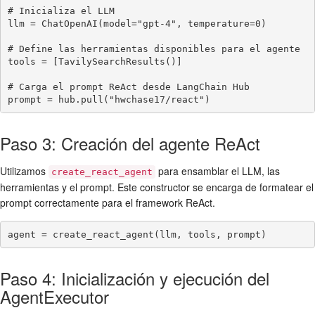
# Inicializa el LLM

llm = ChatOpenAI(model="gpt-4", temperature=0)

# Define las herramientas disponibles para el agente

tools = [TavilySearchResults()]

# Carga el prompt ReAct desde LangChain Hub

prompt = hub.pull("hwchase17/react")
Paso 3: Creación del agente ReAct
Utilizamos
para ensamblar el LLM, las
create_react_agent
herramientas y el prompt. Este constructor se encarga de formatear el
prompt correctamente para el framework ReAct.
agent = create_react_agent(llm, tools, prompt)
Paso 4: Inicialización y ejecución del
AgentExecutor