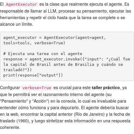
El
es la clase que realmente ejecuta el agente. Es
AgentExecutor
responsable de llamar al LLM, procesar su pensamiento, ejecutar las
herramientas y repetir el ciclo hasta que la tarea se complete o se
alcance un límite.
agent_executor = AgentExecutor(agent=agent, 
tools=tools, verbose=True)

# Ejecuta una tarea con el agente

response = agent_executor.invoke({"input": "¿Cuál fue 
la capital de Brasil antes de Brasilia y cuándo se 
trasladó?"})

print(response["output"])
Configurar
es crucial para este
taller práctico
, ya
verbose=True
que te permitirá ver el razonamiento interno del agente (su
"Pensamiento" y "Acción") en la consola, lo cual es invaluable para
entender cómo funciona y para depurarlo. El agente debería buscar
en la web, encontrar la capital anterior (Río de Janeiro) y la fecha de
traslado (1960), y luego sintetizar esta información en una respuesta
coherente.