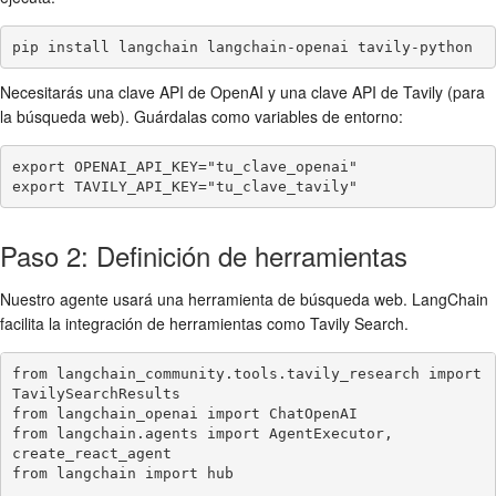
pip install langchain langchain-openai tavily-python
Necesitarás una clave API de OpenAI y una clave API de Tavily (para
la búsqueda web). Guárdalas como variables de entorno:
export OPENAI_API_KEY="tu_clave_openai"

export TAVILY_API_KEY="tu_clave_tavily"
Paso 2: Definición de herramientas
Nuestro agente usará una herramienta de búsqueda web. LangChain
facilita la integración de herramientas como Tavily Search.
from langchain_community.tools.tavily_research import 
TavilySearchResults

from langchain_openai import ChatOpenAI

from langchain.agents import AgentExecutor, 
create_react_agent

from langchain import hub
