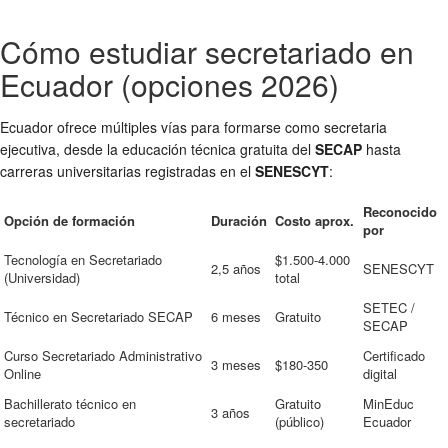
Cómo estudiar secretariado en
Ecuador (opciones 2026)
Ecuador ofrece múltiples vías para formarse como secretaria
ejecutiva, desde la educación técnica gratuita del
SECAP
hasta
carreras universitarias registradas en el
SENESCYT
:
Reconocido
Opción de formación
Duración
Costo aprox.
por
Tecnología en Secretariado
$1.500-4.000
2,5 años
SENESCYT
(Universidad)
total
SETEC /
Técnico en Secretariado SECAP
6 meses
Gratuito
SECAP
Curso Secretariado Administrativo
Certificado
3 meses
$180-350
Online
digital
Bachillerato técnico en
Gratuito
MinEduc
3 años
secretariado
(público)
Ecuador