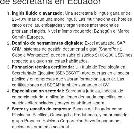
de secretaria en Ecuador
Inglés fluido o avanzado:
Una secretaria bilingüe gana entre
25-40% más que una monolingüe. Las multinacionales, hoteles
cinco estrellas, embajadas y organismos internacionales
priorizan el inglés. Nivel mínimo requerido: B2 según el Marco
Común Europeo.
Dominio de herramientas digitales:
Excel avanzado, SAP,
CRM, sistemas de gestión documental digital (SharePoint,
Google Workspace) pueden subir el sueldo $100-200 USD/mes
respecto a alguien sin estas habilidades.
Formación técnica certificada:
Un título de Tecnología en
Secretariado Ejecutivo (SENESCYT) abre puertas en el sector
público y en empresas que valoran formación superior. Las
certificaciones del SECAP también suman en el CV.
Especialización sectorial:
Secretaria jurídica, médica, de
comercio exterior o bilingüe tienen demanda específica con
sueldos diferenciados y mayor estabilidad laboral.
Sector y tamaño de empresa:
Bancos del Ecuador como
Pichincha, Pacífico, Guayaquil o Produbanco, y empresas del
grupo Pronaca, Holcim o Corporación Favorita pagan por
encima del promedio sectorial.