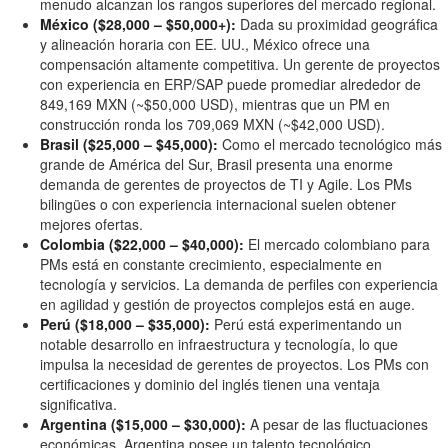
menudo alcanzan los rangos superiores del mercado regional.
México ($28,000 – $50,000+):
Dada su proximidad geográfica
y alineación horaria con EE. UU., México ofrece una
compensación altamente competitiva. Un gerente de proyectos
con experiencia en ERP/SAP puede promediar alrededor de
849,169 MXN (~$50,000 USD), mientras que un PM en
construcción ronda los 709,069 MXN (~$42,000 USD).
Brasil ($25,000 – $45,000):
Como el mercado tecnológico más
grande de América del Sur, Brasil presenta una enorme
demanda de gerentes de proyectos de TI y Agile. Los PMs
bilingües o con experiencia internacional suelen obtener
mejores ofertas.
Colombia ($22,000 – $40,000):
El mercado colombiano para
PMs está en constante crecimiento, especialmente en
tecnología y servicios. La demanda de perfiles con experiencia
en agilidad y gestión de proyectos complejos está en auge.
Perú ($18,000 – $35,000):
Perú está experimentando un
notable desarrollo en infraestructura y tecnología, lo que
impulsa la necesidad de gerentes de proyectos. Los PMs con
certificaciones y dominio del inglés tienen una ventaja
significativa.
Argentina ($15,000 – $30,000):
A pesar de las fluctuaciones
económicas, Argentina posee un talento tecnológico