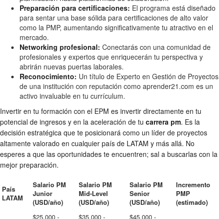
Preparación para certificaciones:
El programa está diseñado
para sentar una base sólida para certificaciones de alto valor
como la PMP, aumentando significativamente tu atractivo en el
mercado.
Networking profesional:
Conectarás con una comunidad de
profesionales y expertos que enriquecerán tu perspectiva y
abrirán nuevas puertas laborales.
Reconocimiento:
Un título de Experto en Gestión de Proyectos
de una institución con reputación como aprender21.com es un
activo invaluable en tu currículum.
Invertir en tu formación con el EPM es invertir directamente en tu
potencial de ingresos y en la aceleración de tu
carrera pm
. Es la
decisión estratégica que te posicionará como un líder de proyectos
altamente valorado en cualquier país de LATAM y más allá. No
esperes a que las oportunidades te encuentren; sal a buscarlas con la
mejor preparación.
Salario PM
Salario PM
Salario PM
Incremento
País
Junior
Mid-Level
Senior
PMP
LATAM
(USD/año)
(USD/año)
(USD/año)
(estimado)
$25,000 -
$35,000 -
$45,000 -