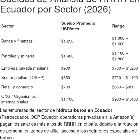
Ecuador por Sector (2026)
Sueldo Promedio
Sector
Rango
USD/mes
$1.000 –
Banca y finanzas
$1.250
$1.600
$1.100 –
Petróleo y minería
$1.400
$1.800
Empresa privada mediana
$900
$700 – $1.200
Sector público (LOSEP)
$850
$720 – $1.100
Retail y comercio
$780
$650 – $950
ONG / Organismos
$1.100
$900 – $1.400
internacionales
Las empresas del sector de
hidrocarburos en Ecuador
(Petroecuador, OCP Ecuador, operadoras privadas en la Amazonía)
pagan los salarios más altos de RRHH en el país, debido a la rotación
de personal en zonas de difícil acceso y los regímenes especiales de
trabajo.