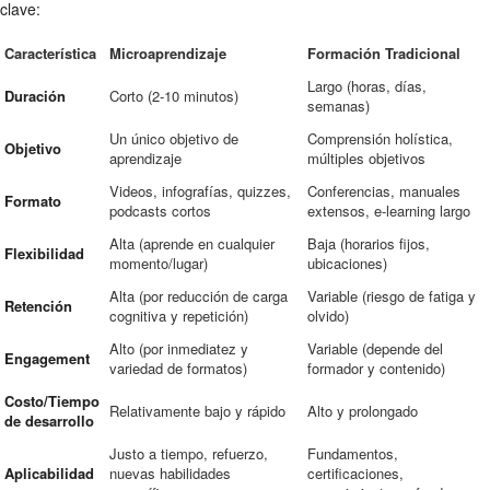
clave:
Característica
Microaprendizaje
Formación Tradicional
Largo (horas, días,
Duración
Corto (2-10 minutos)
semanas)
Un único objetivo de
Comprensión holística,
Objetivo
aprendizaje
múltiples objetivos
Videos, infografías, quizzes,
Conferencias, manuales
Formato
podcasts cortos
extensos, e-learning largo
Alta (aprende en cualquier
Baja (horarios fijos,
Flexibilidad
momento/lugar)
ubicaciones)
Alta (por reducción de carga
Variable (riesgo de fatiga y
Retención
cognitiva y repetición)
olvido)
Alto (por inmediatez y
Variable (depende del
Engagement
variedad de formatos)
formador y contenido)
Costo/Tiempo
Relativamente bajo y rápido
Alto y prolongado
de desarrollo
Justo a tiempo, refuerzo,
Fundamentos,
Aplicabilidad
nuevas habilidades
certificaciones,