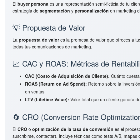
El
buyer persona
es una representación semi-ficticia de tu cli
estrategia de
segmentación
y
personalización
en marketing di
💡 Propuesta de Valor
La
propuesta de valor
es la promesa de valor que ofreces a tu
todas tus comunicaciones de marketing.
📈 CAC y ROAS: Métricas de Rentabil
CAC (Costo de Adquisición de Cliente):
Cuánto cuesta 
ROAS (Return on Ad Spend):
Retorno sobre la inversión
en ventas.
LTV (Lifetime Value):
Valor total que un cliente genera 
🔄 CRO (Conversion Rate Optimizatio
El
CRO
o
optimización de la tasa de conversión
es el proceso
suscribirse, contactar). Incluye técnicas como tests A/B, mapas 