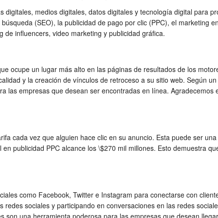
mas digitales, medios digitales, datos digitales y tecnología digital par
búsqueda (SEO), la publicidad de pago por clic (PPC), el marketing en
ng de influencers, video marketing y publicidad gráfica.
a que ocupe un lugar más alto en las páginas de resultados de los mot
a calidad y la creación de vínculos de retroceso a su sitio web. Según 
para las empresas que desean ser encontradas en línea. Agradecemos e
rifa cada vez que alguien hace clic en su anuncio. Esta puede ser una
l en publicidad PPC alcance los \$270 mil millones. Esto demuestra que
ociales como Facebook, Twitter e Instagram para conectarse con cliente
s redes sociales y participando en conversaciones en las redes social
ales son una herramienta poderosa para las empresas que desean llegar