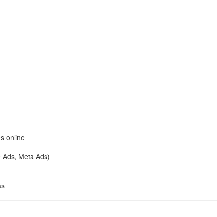
s online
e Ads, Meta Ads)
as