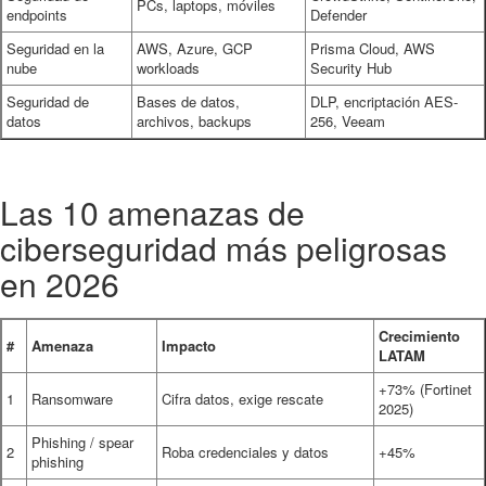
PCs, laptops, móviles
endpoints
Defender
Seguridad en la
AWS, Azure, GCP
Prisma Cloud, AWS
nube
workloads
Security Hub
Seguridad de
Bases de datos,
DLP, encriptación AES-
datos
archivos, backups
256, Veeam
Las 10 amenazas de
ciberseguridad más peligrosas
en 2026
Crecimiento
#
Amenaza
Impacto
LATAM
+73% (Fortinet
1
Ransomware
Cifra datos, exige rescate
2025)
Phishing / spear
2
Roba credenciales y datos
+45%
phishing