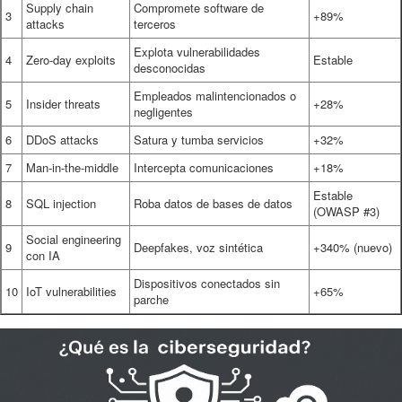
Supply chain
Compromete software de
3
+89%
attacks
terceros
Explota vulnerabilidades
4
Zero-day exploits
Estable
desconocidas
Empleados malintencionados o
5
Insider threats
+28%
negligentes
6
DDoS attacks
Satura y tumba servicios
+32%
7
Man-in-the-middle
Intercepta comunicaciones
+18%
Estable
8
SQL injection
Roba datos de bases de datos
(OWASP #3)
Social engineering
9
Deepfakes, voz sintética
+340% (nuevo)
con IA
Dispositivos conectados sin
10
IoT vulnerabilities
+65%
parche