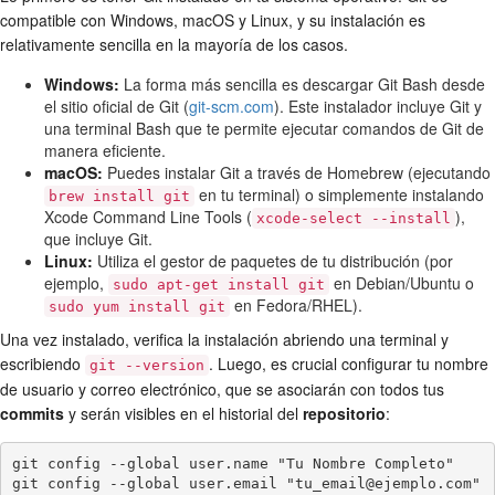
compatible con Windows, macOS y Linux, y su instalación es
relativamente sencilla en la mayoría de los casos.
Windows:
La forma más sencilla es descargar Git Bash desde
el sitio oficial de Git (
git-scm.com
). Este instalador incluye Git y
una terminal Bash que te permite ejecutar comandos de Git de
manera eficiente.
macOS:
Puedes instalar Git a través de Homebrew (ejecutando
en tu terminal) o simplemente instalando
brew install git
Xcode Command Line Tools (
),
xcode-select --install
que incluye Git.
Linux:
Utiliza el gestor de paquetes de tu distribución (por
ejemplo,
en Debian/Ubuntu o
sudo apt-get install git
en Fedora/RHEL).
sudo yum install git
Una vez instalado, verifica la instalación abriendo una terminal y
escribiendo
. Luego, es crucial configurar tu nombre
git --version
de usuario y correo electrónico, que se asociarán con todos tus
commits
y serán visibles en el historial del
repositorio
:
git config --global user.name "Tu Nombre Completo"

git config --global user.email "tu_email@ejemplo.com"