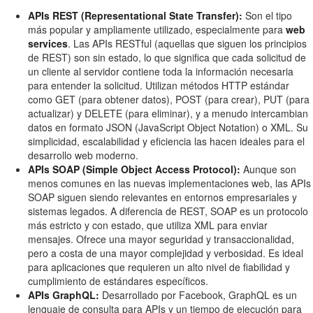
APIs REST (Representational State Transfer):
Son el tipo
más popular y ampliamente utilizado, especialmente para
web
services
. Las APIs RESTful (aquellas que siguen los principios
de REST) son sin estado, lo que significa que cada solicitud de
un cliente al servidor contiene toda la información necesaria
para entender la solicitud. Utilizan métodos HTTP estándar
como GET (para obtener datos), POST (para crear), PUT (para
actualizar) y DELETE (para eliminar), y a menudo intercambian
datos en formato JSON (JavaScript Object Notation) o XML. Su
simplicidad, escalabilidad y eficiencia las hacen ideales para el
desarrollo web moderno.
APIs SOAP (Simple Object Access Protocol):
Aunque son
menos comunes en las nuevas implementaciones web, las APIs
SOAP siguen siendo relevantes en entornos empresariales y
sistemas legados. A diferencia de REST, SOAP es un protocolo
más estricto y con estado, que utiliza XML para enviar
mensajes. Ofrece una mayor seguridad y transaccionalidad,
pero a costa de una mayor complejidad y verbosidad. Es ideal
para aplicaciones que requieren un alto nivel de fiabilidad y
cumplimiento de estándares específicos.
APIs GraphQL:
Desarrollado por Facebook, GraphQL es un
lenguaje de consulta para APIs y un tiempo de ejecución para