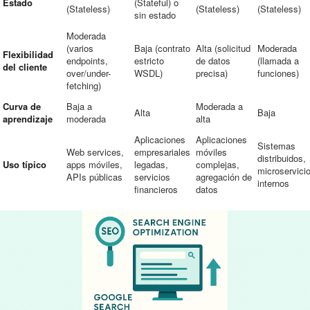
Estado
(Stateful) o
(Stateless)
(Stateless)
(Stateless)
sin estado
Moderada
(varios
Baja (contrato
Alta (solicitud
Moderada
Flexibilidad
endpoints,
estricto
de datos
(llamada a
del cliente
over/under-
WSDL)
precisa)
funciones)
fetching)
Curva de
Baja a
Moderada a
Alta
Baja
aprendizaje
moderada
alta
Aplicaciones
Aplicaciones
Sistemas
Web services,
empresariales
móviles
distribuidos,
Uso típico
apps móviles,
legadas,
complejas,
microservici
APIs públicas
servicios
agregación de
internos
financieros
datos