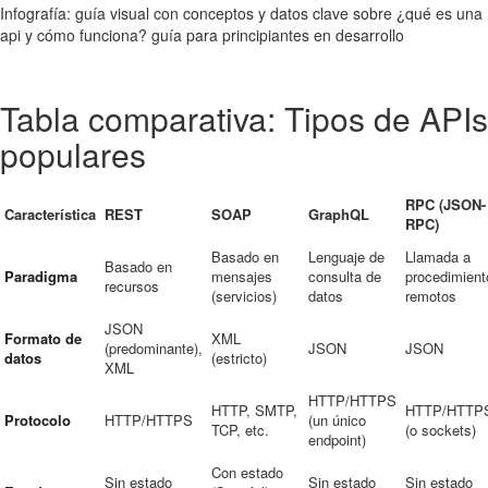
Infografía: guía visual con conceptos y datos clave sobre ¿qué es una
api y cómo funciona? guía para principiantes en desarrollo
Tabla comparativa: Tipos de APIs
populares
RPC (JSON-
Característica
REST
SOAP
GraphQL
RPC)
Basado en
Lenguaje de
Llamada a
Basado en
Paradigma
mensajes
consulta de
procedimient
recursos
(servicios)
datos
remotos
JSON
Formato de
XML
(predominante),
JSON
JSON
datos
(estricto)
XML
HTTP/HTTPS
HTTP, SMTP,
HTTP/HTTP
Protocolo
HTTP/HTTPS
(un único
TCP, etc.
(o sockets)
endpoint)
Con estado
Sin estado
Sin estado
Sin estado