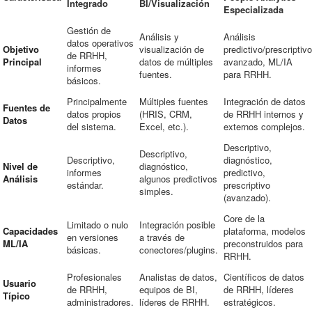
Integrado
BI/Visualización
Especializada
Gestión de
Análisis y
Análisis
datos operativos
Objetivo
visualización de
predictivo/prescriptivo
de RRHH,
Principal
datos de múltiples
avanzado, ML/IA
informes
fuentes.
para RRHH.
básicos.
Principalmente
Múltiples fuentes
Integración de datos
Fuentes de
datos propios
(HRIS, CRM,
de RRHH internos y
Datos
del sistema.
Excel, etc.).
externos complejos.
Descriptivo,
Descriptivo,
Descriptivo,
diagnóstico,
Nivel de
diagnóstico,
informes
predictivo,
Análisis
algunos predictivos
estándar.
prescriptivo
simples.
(avanzado).
Core de la
Limitado o nulo
Integración posible
Capacidades
plataforma, modelos
en versiones
a través de
ML/IA
preconstruidos para
básicas.
conectores/plugins.
RRHH.
Profesionales
Analistas de datos,
Científicos de datos
Usuario
de RRHH,
equipos de BI,
de RRHH, líderes
Típico
administradores.
líderes de RRHH.
estratégicos.