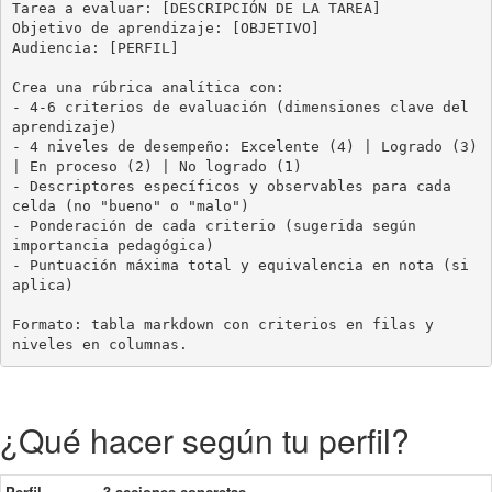
Tarea a evaluar: [DESCRIPCIÓN DE LA TAREA]

Objetivo de aprendizaje: [OBJETIVO]

Audiencia: [PERFIL]

Crea una rúbrica analítica con:

- 4-6 criterios de evaluación (dimensiones clave del 
aprendizaje)

- 4 niveles de desempeño: Excelente (4) | Logrado (3) 
| En proceso (2) | No logrado (1)

- Descriptores específicos y observables para cada 
celda (no "bueno" o "malo")

- Ponderación de cada criterio (sugerida según 
importancia pedagógica)

- Puntuación máxima total y equivalencia en nota (si 
aplica)

Formato: tabla markdown con criterios en filas y 
niveles en columnas.
¿Qué hacer según tu perfil?
Perfil
3 acciones concretas