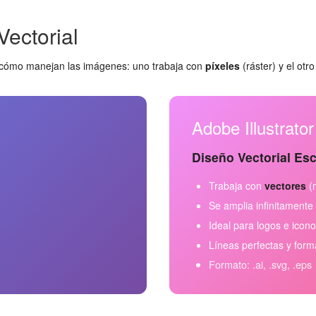
Vectorial
en cómo manejan las imágenes: uno trabaja con
píxeles
(ráster) y el otr
Adobe Illustrator
Diseño Vectorial Esc
Trabaja con
vectores
(
Se amplia infinitamente 
Ideal para logos e icon
Líneas perfectas y form
Formato: .ai, .svg, .eps