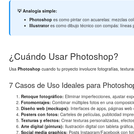
💡 Analogía simple:
Photoshop
es como pintar con acuarelas: mezclas col
Illustrator
es como dibujo técnico con compás: líneas p
¿Cuándo Usar Photoshop?
Usa
Photoshop
cuando tu proyecto involucre fotografías, textur
7 Casos de Uso Ideales para Photosho
Retoque fotográfico:
Eliminar imperfecciones, ajustar expo
Fotomontajes:
Combinar múltiples fotos en una composició
Diseño web (mockups):
Interfaces de apps, páginas web c
Posters con fotos:
Carteles de películas, publicidad impr
Texturas y efectos:
Crear texturas personalizadas, efectos 
Arte digital (pintura):
Ilustración digital con tableta gráfica
Social media graphics:
Posts Instagram/Facebook con fotos