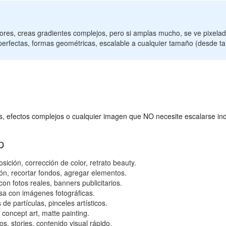
ores, creas gradientes complejos, pero si amplas mucho, se ve pixelad
erfectas, formas geométricas, escalable a cualquier tamaño (desde tarj
as, efectos complejos o cualquier imagen que NO necesite escalarse in
p
sición, corrección de color, retrato beauty.
n, recortar fondos, agregar elementos.
on fotos reales, banners publicitarios.
esa con imágenes fotográficas.
de partículas, pinceles artísticos.
, concept art, matte painting.
, stories, contenido visual rápido.