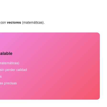
o con
vectores
(matemáticas).
alable
matemáticas)
sin perder calidad
os
as precisas