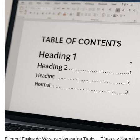
El panel Estilos de Word con los estilos Título 1, Título 2 y Norma