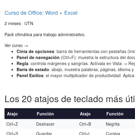
Curso de Office: Word + Excel
2 meses · UTN
Pack ofimática para trabajo administrativo.
Ver curso →
Cinta de opciones
: barra de herramientas con pestañas (Inic
Panel de navegación
(Ctrl+F): muestra la estructura del d
Regla
: controla márgenes y sangrías. Actívala en Vista → Reg
Barra de estado
: abajo, muestra palabras, páginas, idioma 
Panel Estilos
: el mayor multiplicador de productividad. Aplica
Los 20 atajos de teclado más út
Atajo
Función
Atajo
Función
Ctrl+Z
Deshacer
Ctrl+B
Negrita
Ctrl+S
Guardar
Ctrl+I
Cursiva