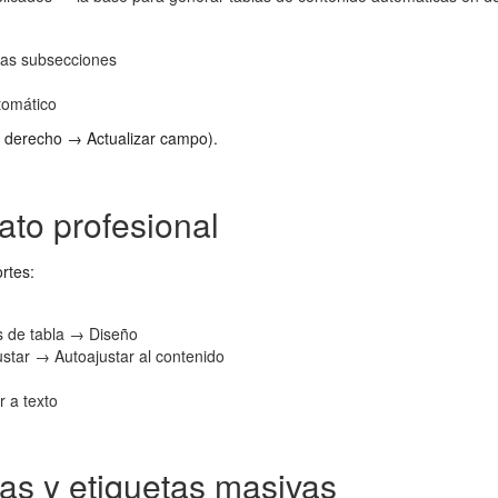
a las subsecciones
tomático
c derecho → Actualizar campo).
ato profesional
rtes:
as de tabla → Diseño
ustar → Autoajustar al contenido
 a texto
as y etiquetas masivas