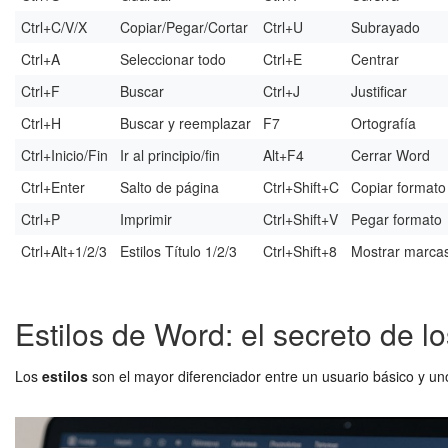
Ctrl+C/V/X
Copiar/Pegar/Cortar
Ctrl+U
Subrayado
Ctrl+A
Seleccionar todo
Ctrl+E
Centrar
Ctrl+F
Buscar
Ctrl+J
Justificar
Ctrl+H
Buscar y reemplazar
F7
Ortografía
Ctrl+Inicio/Fin
Ir al principio/fin
Alt+F4
Cerrar Word
Ctrl+Enter
Salto de página
Ctrl+Shift+C
Copiar formato
Ctrl+P
Imprimir
Ctrl+Shift+V
Pegar formato
Ctrl+Alt+1/2/3
Estilos Título 1/2/3
Ctrl+Shift+8
Mostrar marca
Estilos de Word: el secreto de 
Los
estilos
son el mayor diferenciador entre un usuario básico y un