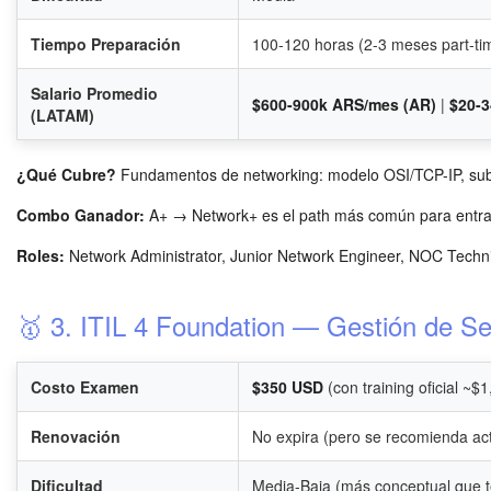
Tiempo Preparación
100-120 horas (2-3 meses part-ti
Salario Promedio
$600-900k ARS/mes (AR)
|
$20-
(LATAM)
¿Qué Cubre?
Fundamentos de networking: modelo OSI/TCP-IP, subne
Combo Ganador:
A+ → Network+ es el path más común para entrar
Roles:
Network Administrator, Junior Network Engineer, NOC Techni
🥇 3. ITIL 4 Foundation — Gestión de Se
Costo Examen
$350 USD
(con training oficial ~$
Renovación
No expira (pero se recomienda act
Dificultad
Media-Baja (más conceptual que t