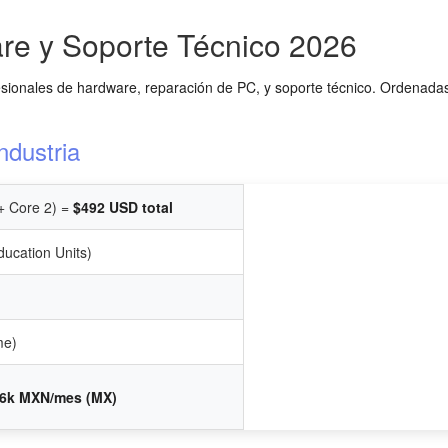
are y Soporte Técnico 2026
esionales de hardware, reparación de PC, y soporte técnico. Ordenadas
ndustria
+ Core 2) =
$492 USD total
ucation Units)
me)
26k MXN/mes (MX)