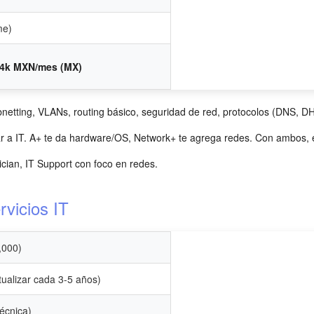
me)
34k MXN/mes (MX)
tting, VLANs, routing básico, seguridad de red, protocolos (DNS, DHC
 a IT. A+ te da hardware/OS, Network+ te agrega redes. Con ambos, 
cian, IT Support con foco en redes.
rvicios IT
1,000)
ualizar cada 3-5 años)
écnica)