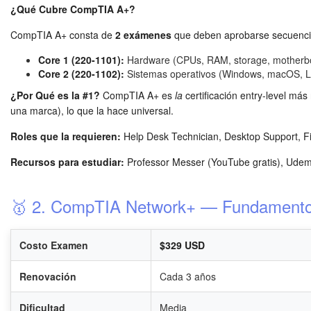
¿Qué Cubre CompTIA A+?
CompTIA A+ consta de
2 exámenes
que deben aprobarse secuenci
Core 1 (220-1101):
Hardware (CPUs, RAM, storage, motherboard
Core 2 (220-1102):
Sistemas operativos (Windows, macOS, Linu
¿Por Qué es la #1?
CompTIA A+ es
la
certificación entry-level má
una marca), lo que la hace universal.
Roles que la requieren:
Help Desk Technician, Desktop Support, Fie
Recursos para estudiar:
Professor Messer (YouTube gratis), Udemy
🥇 2. CompTIA Network+ — Fundament
Costo Examen
$329 USD
Renovación
Cada 3 años
Dificultad
Media