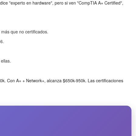
ice "experto en hardware", pero si ven "CompTIA A+ Certified",
ás que no certificados.
6.
ellas.
k. Con A+ + Network+, alcanza $650k-950k. Las certificaciones