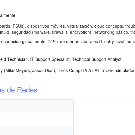
almente:
s, PSUs), dispositivos móviles, virtualización, cloud concepts, trou
x), seguridad (malware, firewalls, encryption), networking básico, tr
s reconocida globalmente. 75%+ de ofertas laborales IT entry-level me
ld Technician, IT Support Specialist, Technical Support Analyst.
 (Mike Meyers, Jason Dion), libros CompTIA A+ All-in-One, simulado
os de Redes