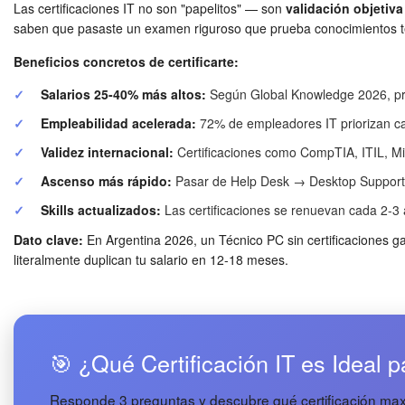
Las certificaciones IT no son "papelitos" — son
validación objetiva
saben que pasaste un examen riguroso que prueba conocimientos te
Beneficios concretos de certificarte:
✓
Salarios 25-40% más altos:
Según Global Knowledge 2026, pr
✓
Empleabilidad acelerada:
72% de empleadores IT priorizan ca
✓
Validez internacional:
Certificaciones como CompTIA, ITIL, Mi
✓
Ascenso más rápido:
Pasar de Help Desk → Desktop Support → 
✓
Skills actualizados:
Las certificaciones se renuevan cada 2-3 
Dato clave:
En Argentina 2026, un Técnico PC sin certificaciones
literalmente duplican tu salario en 12-18 meses.
🎯 ¿Qué Certificación IT es Ideal p
Responde 3 preguntas y descubre qué certificación maxi