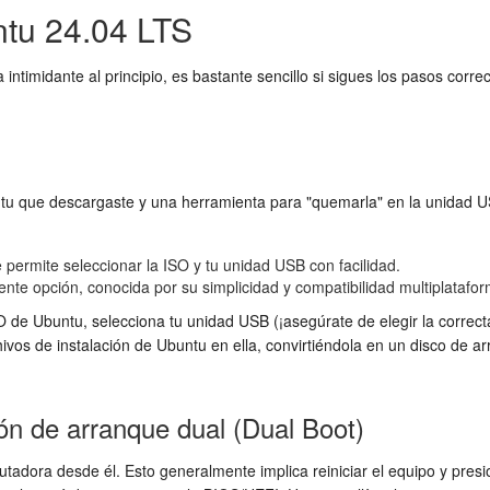
ntu 24.04 LTS
intimidante al principio, es bastante sencillo si sigues los pasos c
u que descargaste y una herramienta para "quemarla" en la unidad USB
 permite seleccionar la ISO y tu unidad USB con facilidad.
nte opción, conocida por su simplicidad y compatibilidad multiplatafor
O de Ubuntu, selecciona tu unidad USB (¡asegúrate de elegir la correcta
hivos de instalación de Ubuntu en ella, convirtiéndola en un disco de
ión de arranque dual (Dual Boot)
tadora desde él. Esto generalmente implica reiniciar el equipo y presio