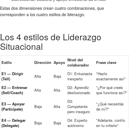
Estas dos dimensiones crean cuatro combinaciones, que
corresponden a los cuatro estilos de liderazgo.
Los 4 estilos de Liderazgo
Situacional
Nivel del
Estilo
Dirección
Apoyo
Frase clave
colaborador
E1 — Dirigir
D1: Entusiasta
"Hazlo
Alta
Baja
(Tell)
inexperto
exactamente así"
E2 — Entrenar
D2: Aprendiz
"¿Por qué creés
Alta
Alta
(Sell/Coach)
desilusionado
que funciona así?"
D3:
E3 — Apoyar
"¿Qué necesitás
Baja
Alta
Competente
(Participate)
de mí?"
pero inseguro
E4 — Delegar
D4: Experto
"Adelante, confío
Baja
Baja
(Delegate)
autónomo
en tu criterio"