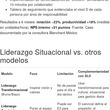
10 minutos por colaborador
Tablero de seguimiento que evidenciaba el nivel D de cada
persona por área de responsabilidad
Resultados a 6 meses:
rotación −23%
,
productividad +18%
(medida
en unidades/hora),
NPS interno +31 puntos
. Fuente: Caso
documentado por la consultora Blanchard México.
Liderazgo Situacional vs. otros
modelos
Complementariedad
Modelo
Foco
Limitación
con SLII
Usar
Liderazgo
No da pautas
Inspirar visión y
transformacional para
Transformacional
para el día a
valores
cultura; situacional
(Burns/Bass)
día táctico
para gestión diaria
Puede ser
El servicial define el
Liderazgo
Poner al equipo
E3 para
propósito; el