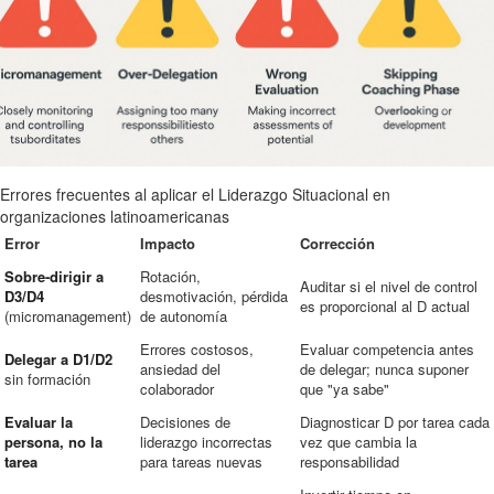
Errores frecuentes al aplicar el Liderazgo Situacional en
organizaciones latinoamericanas
Error
Impacto
Corrección
Sobre-dirigir a
Rotación,
Auditar si el nivel de control
D3/D4
desmotivación, pérdida
es proporcional al D actual
(micromanagement)
de autonomía
Errores costosos,
Evaluar competencia antes
Delegar a D1/D2
ansiedad del
de delegar; nunca suponer
sin formación
colaborador
que "ya sabe"
Evaluar la
Decisiones de
Diagnosticar D por tarea cada
persona, no la
liderazgo incorrectas
vez que cambia la
tarea
para tareas nuevas
responsabilidad