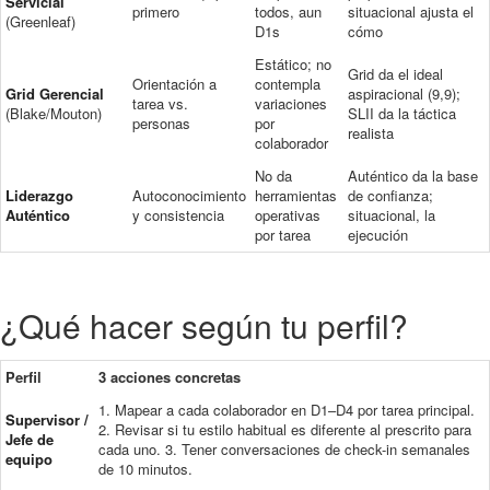
Servicial
primero
todos, aun
situacional ajusta el
(Greenleaf)
D1s
cómo
Estático; no
Grid da el ideal
Orientación a
contempla
Grid Gerencial
aspiracional (9,9);
tarea vs.
variaciones
(Blake/Mouton)
SLII da la táctica
personas
por
realista
colaborador
No da
Auténtico da la base
Liderazgo
Autoconocimiento
herramientas
de confianza;
Auténtico
y consistencia
operativas
situacional, la
por tarea
ejecución
¿Qué hacer según tu perfil?
Perfil
3 acciones concretas
1. Mapear a cada colaborador en D1–D4 por tarea principal.
Supervisor /
2. Revisar si tu estilo habitual es diferente al prescrito para
Jefe de
cada uno. 3. Tener conversaciones de check-in semanales
equipo
de 10 minutos.