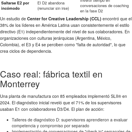
Invertir tiempo en
Saltarse E2 por
El D2 abandona
conversaciones de coaching
incómodo
(renunciar sin irse)
en la fase D2
Un estudio de
Center for Creative Leadership (CCL)
encontró que el
38% de los líderes en América Latina usan consistentemente el estilo
directivo (E1) independientemente del nivel de sus colaboradores. En
organizaciones con culturas jerárquicas (Argentina, México,
Colombia), el E3 y E4 se perciben como "falta de autoridad", lo que
crea ciclos de dependencia.
Caso real: fábrica textil en
Monterrey
Una planta de manufactura con 85 empleados implementó SLII® en
2024. El diagnóstico inicial reveló que el 71% de los supervisores
usaban E1 con colaboradores D3/D4. El plan de acción:
Talleres de diagnóstico D: supervisores aprendieron a evaluar
competencia y compromiso por separado
Implementación de conversaciones de "check-in" semanales de