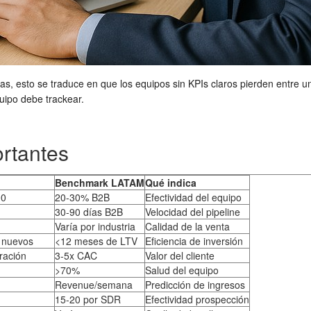
, esto se traduce en que los equipos sin KPIs claros pierden entre un 2
uipo debe trackear.
rtantes
Benchmark LATAM
Qué indica
00
20-30% B2B
Efectividad del equipo
30-90 días B2B
Velocidad del pipeline
Varía por industria
Calidad de la venta
s nuevos
<12 meses de LTV
Eficiencia de inversión
ración
3-5x CAC
Valor del cliente
>70%
Salud del equipo
Revenue/semana
Predicción de ingresos
15-20 por SDR
Efectividad prospección