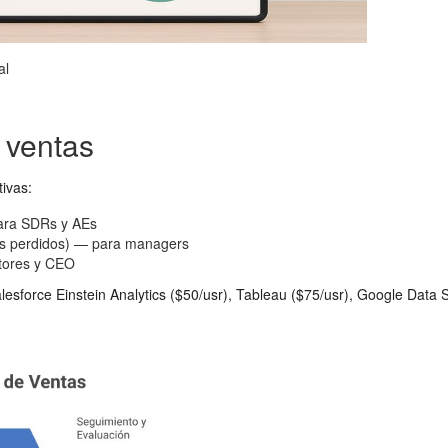
al
 ventas
ivas:
para SDRs y AEs
als perdidos) — para managers
ctores y CEO
sforce Einstein Analytics ($50/usr), Tableau ($75/usr), Google Data S