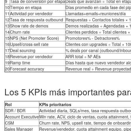
9
Tasa de conversión por etapa
Deals que avanzan ÷ Total en etap
10
Tiempo en etapa
Días promedio en cada fase del pip
11
Actividad por vendedor
Llamadas+emails+reuniones/día
12
Tasa de respuesta outbound
Respuestas ÷ Contactos totales × 
13
Show rate de demos
Demos realizadas ÷ Agendadas × 
14
Churn rate
Clientes perdidos ÷ Total clientes 
15
NPS (Net Promoter Score)
Promotores% - Detractores%
16
Upsell/cross-sell rate
Clientes con upgrades ÷ Total × 10
17
Deal sourcing
% deals por canal (outbound/inboun
18
Revenue por vendedor
ARR total ÷ Nº AEs
19
Ramp time
Días hasta que nuevo vendedor al
20
Forecast accuracy
Revenue real ÷ Revenue proyectad
Los 5 KPIs más importantes par
Rol
KPIs prioritarios
SDR / BDR
Actividad diaria, SQLs/mes, tasa respuesta outb
Account Executive
Win rate, ACV, ciclo de ventas, cuota attainment,
CSM
Churn rate, NPS, upsell rate, tiempo de onboardi
Sales Manager
Revenue/vendedor, cuota attainment equipo, pipel