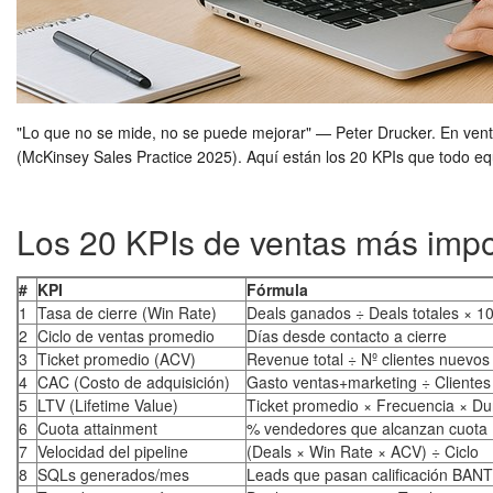
"Lo que no se mide, no se puede mejorar" — Peter Drucker. En ventas
(McKinsey Sales Practice 2025). Aquí están los 20 KPIs que todo eq
Los 20 KPIs de ventas más impo
#
KPI
Fórmula
1
Tasa de cierre (Win Rate)
Deals ganados ÷ Deals totales × 1
2
Ciclo de ventas promedio
Días desde contacto a cierre
3
Ticket promedio (ACV)
Revenue total ÷ Nº clientes nuevos
4
CAC (Costo de adquisición)
Gasto ventas+marketing ÷ Cliente
5
LTV (Lifetime Value)
Ticket promedio × Frecuencia × Du
6
Cuota attainment
% vendedores que alcanzan cuota
7
Velocidad del pipeline
(Deals × Win Rate × ACV) ÷ Ciclo
8
SQLs generados/mes
Leads que pasan calificación BANT