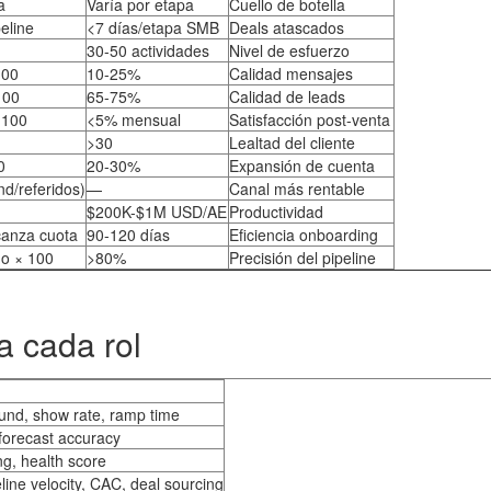
a
Varía por etapa
Cuello de botella
eline
<7 días/etapa SMB
Deals atascados
30-50 actividades
Nivel de esfuerzo
100
10-25%
Calidad mensajes
100
65-75%
Calidad de leads
× 100
<5% mensual
Satisfacción post-venta
>30
Lealtad del cliente
0
20-30%
Expansión de cuenta
d/referidos)
—
Canal más rentable
$200K-$1M USD/AE
Productividad
canza cuota
90-120 días
Eficiencia onboarding
o × 100
>80%
Precisión del pipeline
a cada rol
ound, show rate, ramp time
 forecast accuracy
ng, health score
ine velocity, CAC, deal sourcing