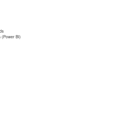
lds
s (Power BI)