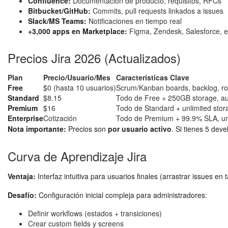
Confluence:
Documentación de producto, requisitos, RFCs
Bitbucket/GitHub:
Commits, pull requests linkados a issues
Slack/MS Teams:
Notificaciones en tiempo real
+3,000 apps en Marketplace:
Figma, Zendesk, Salesforce, e
Precios Jira 2026 (Actualizados)
Plan
Precio/Usuario/Mes
Características Clave
Free
$0 (hasta 10 usuarios)
Scrum/Kanban boards, backlog, r
Standard
$8.15
Todo de Free + 250GB storage, aud
Premium
$16
Todo de Standard + unlimited sto
Enterprise
Cotización
Todo de Premium + 99.9% SLA, unl
Nota importante:
Precios son
por usuario activo
. Si tienes 5 dev
Curva de Aprendizaje Jira
Ventaja:
Interfaz intuitiva para usuarios finales (arrastrar issues en 
Desafío:
Configuración inicial compleja para administradores:
Definir workflows (estados + transiciones)
Crear custom fields y screens