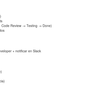
)
ts
 → Code Review → Testing → Done)
dos
veloper + notificar en Slack
e)
cia)