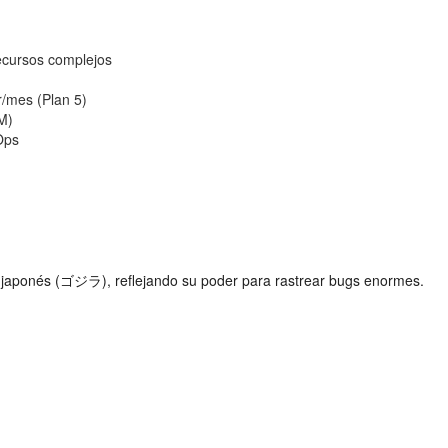
ecursos complejos
/mes (Plan 5)
M)
Ops
n japonés (ゴジラ), reflejando su poder para rastrear bugs enormes.