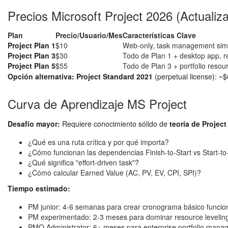
Precios Microsoft Project 2026 (Actualiz
Plan
Precio/Usuario/Mes
Características Clave
Project Plan 1
$10
Web-only, task management simpl
Project Plan 3
$30
Todo de Plan 1 + desktop app, re
Project Plan 5
$55
Todo de Plan 3 + portfolio reso
Opción alternativa:
Project Standard 2021
(perpetual license): ~$
Curva de Aprendizaje MS Project
Desafío mayor:
Requiere conocimiento sólido de
teoría de Proje
¿Qué es una ruta crítica y por qué importa?
¿Cómo funcionan las dependencias Finish-to-Start vs Start-to
¿Qué significa "effort-driven task"?
¿Cómo calcular Earned Value (AC, PV, EV, CPI, SPI)?
Tiempo estimado:
PM junior: 4-6 semanas para crear cronograma básico funcio
PM experimentado: 2-3 meses para dominar resource leveli
PMO Administrator: 6+ meses para enterprise portfolio man