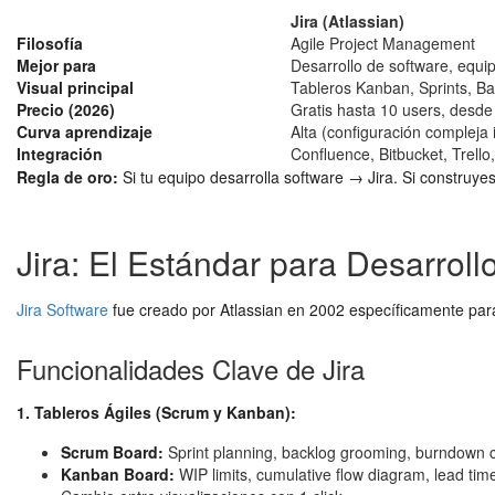
Jira (Atlassian)
Filosofía
Agile Project Management
Mejor para
Desarrollo de software, equ
Visual principal
Tableros Kanban, Sprints, Ba
Precio (2026)
Gratis hasta 10 users, desd
Curva aprendizaje
Alta (configuración compleja i
Integración
Confluence, Bitbucket, Trell
Regla de oro:
Si tu equipo desarrolla software → Jira. Si construyes
Jira: El Estándar para Desarroll
Jira Software
fue creado por Atlassian en 2002 específicamente par
Funcionalidades Clave de Jira
1. Tableros Ágiles (Scrum y Kanban):
Scrum Board:
Sprint planning, backlog grooming, burndown ch
Kanban Board:
WIP limits, cumulative flow diagram, lead tim