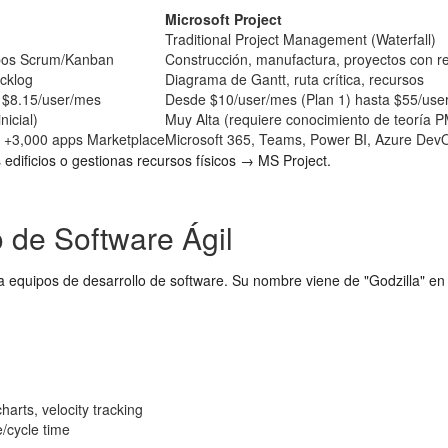
Microsoft Project
Traditional Project Management (Waterfall)
ipos Scrum/Kanban
Construcción, manufactura, proyectos con r
cklog
Diagrama de Gantt, ruta crítica, recursos
e $8.15/user/mes
Desde $10/user/mes (Plan 1) hasta $55/user
nicial)
Muy Alta (requiere conocimiento de teoría P
o, +3,000 apps Marketplace
Microsoft 365, Teams, Power BI, Azure Dev
 edificios o gestionas recursos físicos → MS Project.
o de Software Ágil
a equipos de desarrollo de software. Su nombre viene de "Godzilla" e
arts, velocity tracking
e/cycle time