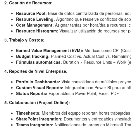
2. Gestión de Recursos:
Resource Pool:
Base de datos centralizada de personas, equ
Resource Leveling:
Algoritmo que resuelve conflictos de so
Cost Management:
Asignar tarifas por hora/día a recursos, c
Resource Histogram:
Visualizar utilización de recursos por 
3. Trabajo y Costos:
Earned Value Management (EVM):
Métricas como CPI (Cost
Budget tracking:
Planned Cost vs. Actual Cost vs. Remainin
Fórmulas automáticas:
Duration × Resource Units = Work (ej
4. Reportes de Nivel Enterprise:
Portfolio Dashboards:
Vista consolidada de múltiples proyec
Custom Visual Reports:
Integración con Power BI para anál
Status Reports:
Exportables a PowerPoint, Excel, PDF
5. Colaboración (Project Online):
Timesheets:
Miembros del equipo reportan horas trabajadas
SharePoint integration:
Documentos y entregables vinculado
Teams integration:
Notificaciones de tareas en Microsoft T