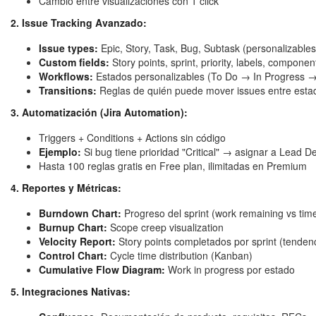
Cambio entre visualizaciones con 1 click
2. Issue Tracking Avanzado:
Issue types:
Epic, Story, Task, Bug, Subtask (personalizables
Custom fields:
Story points, sprint, priority, labels, componen
Workflows:
Estados personalizables (To Do → In Progress
Transitions:
Reglas de quién puede mover issues entre esta
3. Automatización (Jira Automation):
Triggers + Conditions + Actions sin código
Ejemplo:
Si bug tiene prioridad "Critical" → asignar a Lead De
Hasta 100 reglas gratis en Free plan, ilimitadas en Premium
4. Reportes y Métricas:
Burndown Chart:
Progreso del sprint (work remaining vs tim
Burnup Chart:
Scope creep visualization
Velocity Report:
Story points completados por sprint (tenden
Control Chart:
Cycle time distribution (Kanban)
Cumulative Flow Diagram:
Work in progress por estado
5. Integraciones Nativas: