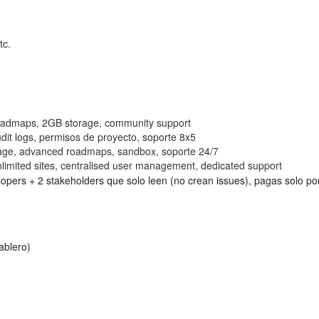
tc.
oadmaps, 2GB storage, community support
it logs, permisos de proyecto, soporte 8x5
rage, advanced roadmaps, sandbox, soporte 24/7
imited sites, centralised user management, dedicated support
elopers + 2 stakeholders que solo leen (no crean issues), pagas solo por
tablero)