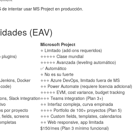
 de intentar usar MS Project en producción.
lidades (EAV)
Microsoft Project
⭐ Limitado (add-ons requeridos)
 plugins)
⭐⭐⭐⭐⭐ Clase mundial
⭐⭐⭐⭐⭐ Avanzada (leveling automático)
✅ Automático
⭐ No es su fuerte
Jenkins, Docker
⭐⭐⭐ Azure DevOps, limitado fuera de MS
-code)
⭐⭐ Power Automate (requiere licencia adicional)
⭐⭐⭐⭐⭐ EVM, cost variance, budget tracking
, Slack integration
⭐⭐⭐ Teams integration (Plan 3+)
ivo
⭐⭐ Interfaz compleja, curva empinada
s por proyecto
⭐⭐⭐⭐ Portfolio de 100+ proyectos (Plan 5)
fields, screens
⭐⭐⭐ Custom fields, templates, calendarios
ompletas
⭐⭐ Web responsive, app limitada
$150/mes (Plan 3 mínimo funcional)