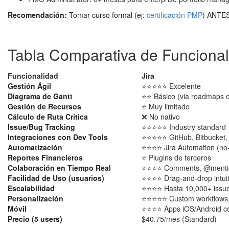
Recomendación:
Tomar curso formal (ej:
certificación PMP
) ANTES
Tabla Comparativa de Funciona
Funcionalidad
Jira
Gestión Ágil
⭐⭐⭐⭐⭐ Excelente
Diagrama de Gantt
⭐⭐ Básico (via roadmaps o
Gestión de Recursos
⭐ Muy limitado
Cálculo de Ruta Crítica
❌ No nativo
Issue/Bug Tracking
⭐⭐⭐⭐⭐ Industry standard
Integraciones con Dev Tools
⭐⭐⭐⭐⭐ GitHub, Bitbucket, 
Automatización
⭐⭐⭐⭐ Jira Automation (no
Reportes Financieros
⭐ Plugins de terceros
Colaboración en Tiempo Real
⭐⭐⭐⭐ Comments, @mentions
Facilidad de Uso (usuarios)
⭐⭐⭐⭐ Drag-and-drop intuit
Escalabilidad
⭐⭐⭐⭐ Hasta 10,000+ issue
Personalización
⭐⭐⭐⭐⭐ Custom workflows, 
Móvil
⭐⭐⭐⭐ Apps iOS/Android c
Precio (5 users)
$40.75/mes (Standard)