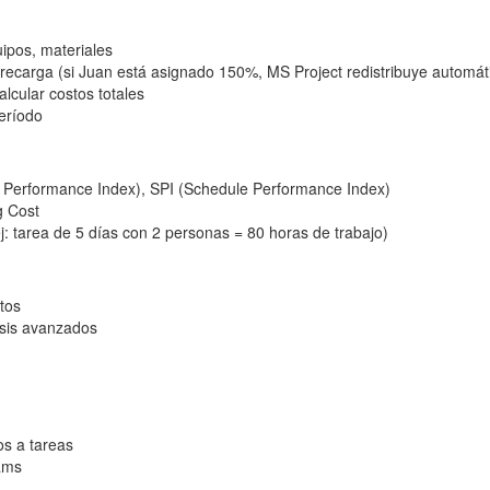
ipos, materiales
brecarga (si Juan está asignado 150%, MS Project redistribuye automá
alcular costos totales
período
 Performance Index), SPI (Schedule Performance Index)
g Cost
: tarea de 5 días con 2 personas = 80 horas de trabajo)
tos
isis avanzados
s a tareas
eams