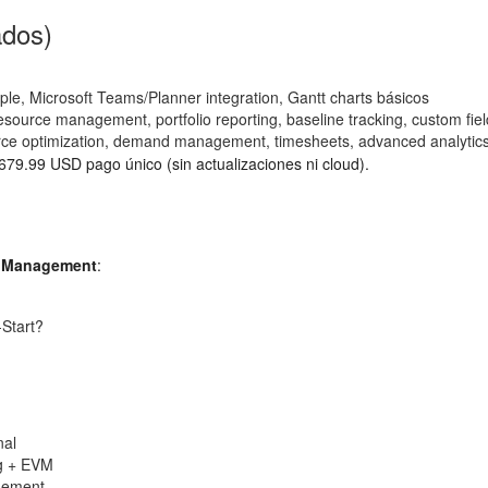
ados)
e, Microsoft Teams/Planner integration, Gantt charts básicos
source management, portfolio reporting, baseline tracking, custom fie
urce optimization, demand management, timesheets, advanced analytic
679.99 USD pago único (sin actualizaciones ni cloud).
ct Management
:
-Start?
nal
ng + EVM
agement