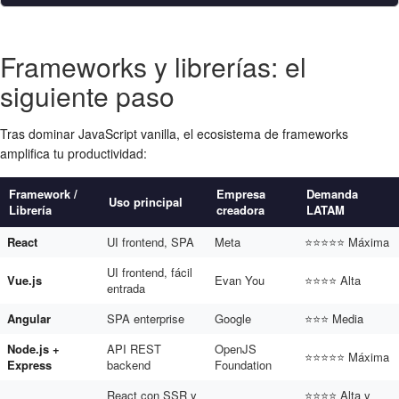
Frameworks y librerías: el
siguiente paso
Tras dominar JavaScript vanilla, el ecosistema de frameworks
amplifica tu productividad:
Framework /
Empresa
Demanda
Uso principal
Librería
creadora
LATAM
React
UI frontend, SPA
Meta
⭐⭐⭐⭐⭐ Máxima
UI frontend, fácil
Vue.js
Evan You
⭐⭐⭐⭐ Alta
entrada
Angular
SPA enterprise
Google
⭐⭐⭐ Media
Node.js +
API REST
OpenJS
⭐⭐⭐⭐⭐ Máxima
Express
backend
Foundation
React con SSR y
⭐⭐⭐⭐ Alta y