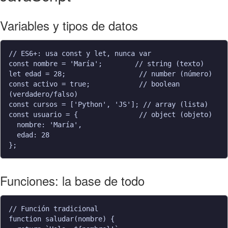
Variables y tipos de datos
// ES6+: usa const y let, nunca var

const nombre = 'María';        // string (texto)

let edad = 28;                  // number (número)

const activo = true;            // boolean 
(verdadero/falso)

const cursos = ['Python', 'JS']; // array (lista)

const usuario = {               // object (objeto)

  nombre: 'María',

  edad: 28

Funciones: la base de todo
// Función tradicional

function saludar(nombre) {
