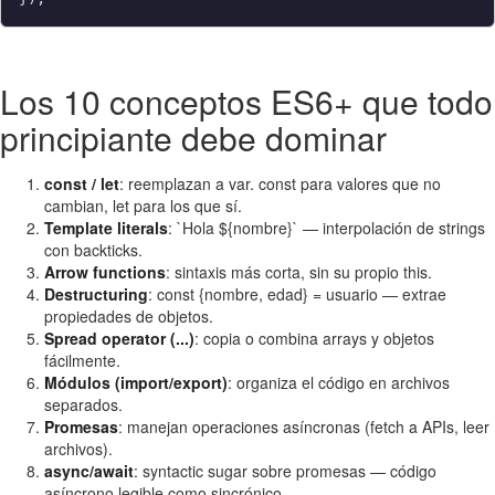
Los 10 conceptos ES6+ que todo
principiante debe dominar
const / let
: reemplazan a var. const para valores que no
cambian, let para los que sí.
Template literals
: `Hola ${nombre}` — interpolación de strings
con backticks.
Arrow functions
: sintaxis más corta, sin su propio this.
Destructuring
: const {nombre, edad} = usuario — extrae
propiedades de objetos.
Spread operator (...)
: copia o combina arrays y objetos
fácilmente.
Módulos (import/export)
: organiza el código en archivos
separados.
Promesas
: manejan operaciones asíncronas (fetch a APIs, leer
archivos).
async/await
: syntactic sugar sobre promesas — código
asíncrono legible como sincrónico.