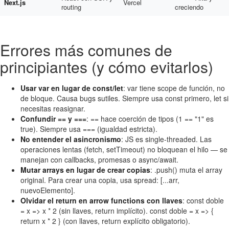
Next.js
Vercel
routing
creciendo
Errores más comunes de
principiantes (y cómo evitarlos)
Usar var en lugar de const/let
: var tiene scope de función, no
de bloque. Causa bugs sutiles. Siempre usa const primero, let si
necesitas reasignar.
Confundir == y ===
: == hace coerción de tipos (1 == "1" es
true). Siempre usa === (igualdad estricta).
No entender el asincronismo
: JS es single-threaded. Las
operaciones lentas (fetch, setTimeout) no bloquean el hilo — se
manejan con callbacks, promesas o async/await.
Mutar arrays en lugar de crear copias
: .push() muta el array
original. Para crear una copia, usa spread: [...arr,
nuevoElemento].
Olvidar el return en arrow functions con llaves
: const doble
= x => x * 2 (sin llaves, return implícito). const doble = x => {
return x * 2 } (con llaves, return explícito obligatorio).