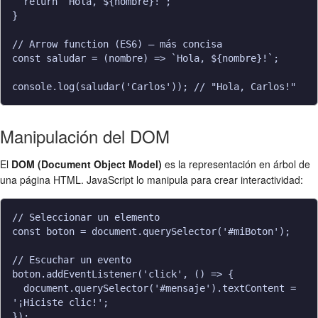
  return `Hola, ${nombre}!`;

}

// Arrow function (ES6) — más concisa

const saludar = (nombre) => `Hola, ${nombre}!`;

Manipulación del DOM
El
DOM (Document Object Model)
es la representación en árbol de
una página HTML. JavaScript lo manipula para crear interactividad:
// Seleccionar un elemento

const boton = document.querySelector('#miBoton');

// Escuchar un evento

boton.addEventListener('click', () => {

  document.querySelector('#mensaje').textContent = 
'¡Hiciste clic!';
