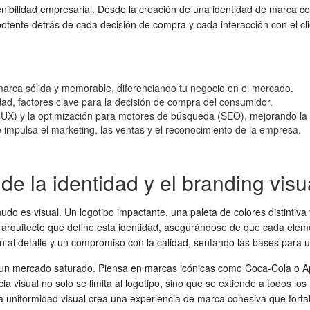
stenibilidad empresarial. Desde la creación de una identidad de marca 
potente detrás de cada decisión de compra y cada interacción con el cli
 marca sólida y memorable, diferenciando tu negocio en el mercado.
dad, factores clave para la decisión de compra del consumidor.
(UX) y la optimización para motores de búsqueda (SEO), mejorando la v
e impulsa el marketing, las ventas y el reconocimiento de la empresa.
de la identidad y el branding visu
udo es visual. Un logotipo impactante, una paleta de colores distintiva 
 arquitecto que define esta identidad, asegurándose de que cada element
al detalle y un compromiso con la calidad, sentando las bases para un
en un mercado saturado. Piensa en marcas icónicas como Coca-Cola o Ap
a visual no solo se limita al logotipo, sino que se extiende a todos los
a uniformidad visual crea una experiencia de marca cohesiva que forta