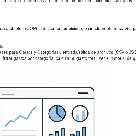
 temperatura, métricas de humedad, condiciones climáticas actuales.
ada a objetos (OOP) si te sientes ambicioso, o simplemente te servirá p
s.
ases para Gastos y Categorías), entrada/salida de archivos (CSV o J
iltrar gastos por categoría, calcular el gasto total, ver el historial de g