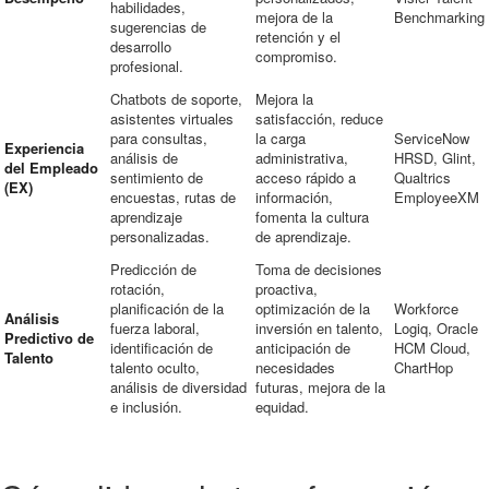
habilidades,
mejora de la
Benchmarking
sugerencias de
retención y el
desarrollo
compromiso.
profesional.
Chatbots de soporte,
Mejora la
asistentes virtuales
satisfacción, reduce
para consultas,
la carga
ServiceNow
Experiencia
análisis de
administrativa,
HRSD, Glint,
del Empleado
sentimiento de
acceso rápido a
Qualtrics
(EX)
encuestas, rutas de
información,
EmployeeXM
aprendizaje
fomenta la cultura
personalizadas.
de aprendizaje.
Predicción de
Toma de decisiones
rotación,
proactiva,
planificación de la
optimización de la
Workforce
Análisis
fuerza laboral,
inversión en talento,
Logiq, Oracle
Predictivo de
identificación de
anticipación de
HCM Cloud,
Talento
talento oculto,
necesidades
ChartHop
análisis de diversidad
futuras, mejora de la
e inclusión.
equidad.