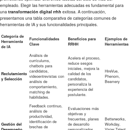
empleado. Elegir las herramientas adecuadas es fundamental para
una
transformación digital rrhh
exitosa. A continuación,
presentamos una tabla comparativa de categorías comunes de
herramientas de IA y sus funcionalidades principales.
Categoría de
Funcionalidades
Beneficios para
Ejemplos de
Herramienta
Clave
RRHH
Herramientas
de IA
Análisis de
Acelera el proceso,
currículums,
reduce sesgos
chatbots para
iniciales, mejora la
candidatos,
HireVue,
Reclutamiento
calidad de los
videoentrevistas con
Phenom,
y Selección
candidatos,
análisis de
Beamery
personaliza la
comportamiento,
experiencia del
matching de
postulante.
habilidades.
Feedback continuo,
Evaluaciones más
análisis de
objetivas y
productividad,
frecuentes, planes
Betterworks,
identificación de
Gestión del
de desarrollo
Workday,
brechas de
Desempeño
personalizados,
Visier Talent