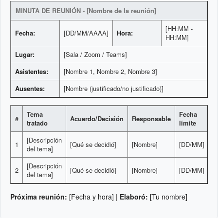
MINUTA DE REUNIÓN - [Nombre de la reunión]
[HH:MM -
Fecha:
[DD/MM/AAAA]
Hora:
HH:MM]
Lugar:
[Sala / Zoom / Teams]
Asistentes:
[Nombre 1, Nombre 2, Nombre 3]
Ausentes:
[Nombre (justificado/no justificado)]
Tema
Fecha
#
Acuerdo/Decisión
Responsable
tratado
límite
[Descripción
1
[Qué se decidió]
[Nombre]
[DD/MM]
del tema]
[Descripción
2
[Qué se decidió]
[Nombre]
[DD/MM]
del tema]
Próxima reunión:
[Fecha y hora] |
Elaboró:
[Tu nombre]