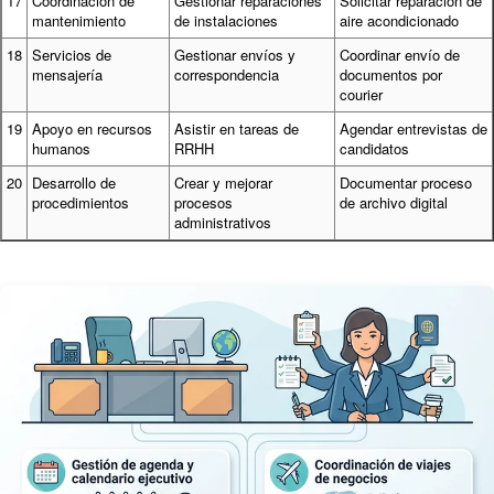
17
Coordinación de
Gestionar reparaciones
Solicitar reparación de
mantenimiento
de instalaciones
aire acondicionado
18
Servicios de
Gestionar envíos y
Coordinar envío de
mensajería
correspondencia
documentos por
courier
19
Apoyo en recursos
Asistir en tareas de
Agendar entrevistas de
humanos
RRHH
candidatos
20
Desarrollo de
Crear y mejorar
Documentar proceso
procedimientos
procesos
de archivo digital
administrativos