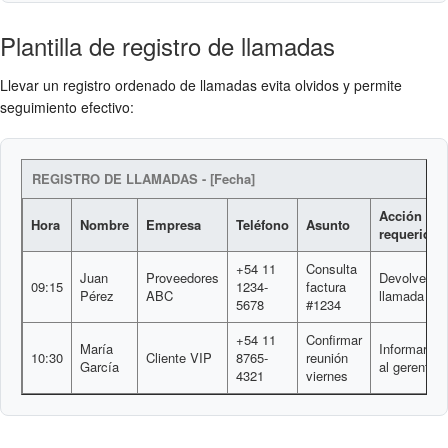
Plantilla de registro de llamadas
Llevar un registro ordenado de llamadas evita olvidos y permite
seguimiento efectivo:
REGISTRO DE LLAMADAS - [Fecha]
Acción
Hora
Nombre
Empresa
Teléfono
Asunto
requerida
+54 11
Consulta
Juan
Proveedores
Devolver
09:15
1234-
factura
Pérez
ABC
llamada
5678
#1234
+54 11
Confirmar
María
Informar
10:30
Cliente VIP
8765-
reunión
García
al gerente
4321
viernes