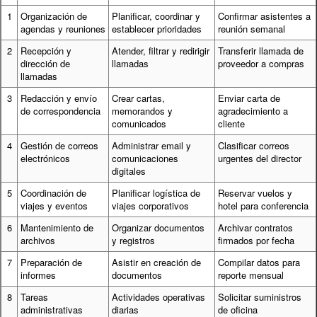
1
Organización de
Planificar, coordinar y
Confirmar asistentes a
agendas y reuniones
establecer prioridades
reunión semanal
2
Recepción y
Atender, filtrar y redirigir
Transferir llamada de
dirección de
llamadas
proveedor a compras
llamadas
3
Redacción y envío
Crear cartas,
Enviar carta de
de correspondencia
memorandos y
agradecimiento a
comunicados
cliente
4
Gestión de correos
Administrar email y
Clasificar correos
electrónicos
comunicaciones
urgentes del director
digitales
5
Coordinación de
Planificar logística de
Reservar vuelos y
viajes y eventos
viajes corporativos
hotel para conferencia
6
Mantenimiento de
Organizar documentos
Archivar contratos
archivos
y registros
firmados por fecha
7
Preparación de
Asistir en creación de
Compilar datos para
informes
documentos
reporte mensual
8
Tareas
Actividades operativas
Solicitar suministros
administrativas
diarias
de oficina