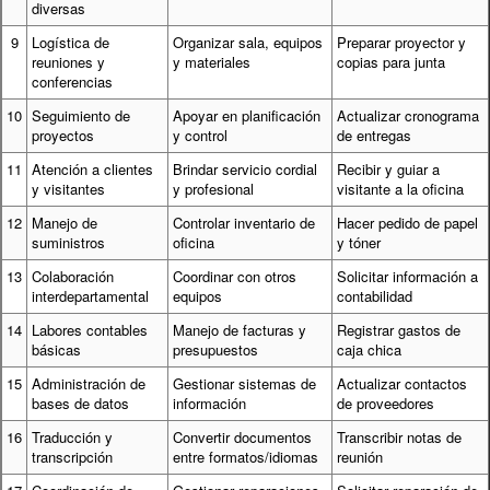
diversas
9
Logística de
Organizar sala, equipos
Preparar proyector y
reuniones y
y materiales
copias para junta
conferencias
10
Seguimiento de
Apoyar en planificación
Actualizar cronograma
proyectos
y control
de entregas
11
Atención a clientes
Brindar servicio cordial
Recibir y guiar a
y visitantes
y profesional
visitante a la oficina
12
Manejo de
Controlar inventario de
Hacer pedido de papel
suministros
oficina
y tóner
13
Colaboración
Coordinar con otros
Solicitar información a
interdepartamental
equipos
contabilidad
14
Labores contables
Manejo de facturas y
Registrar gastos de
básicas
presupuestos
caja chica
15
Administración de
Gestionar sistemas de
Actualizar contactos
bases de datos
información
de proveedores
16
Traducción y
Convertir documentos
Transcribir notas de
transcripción
entre formatos/idiomas
reunión