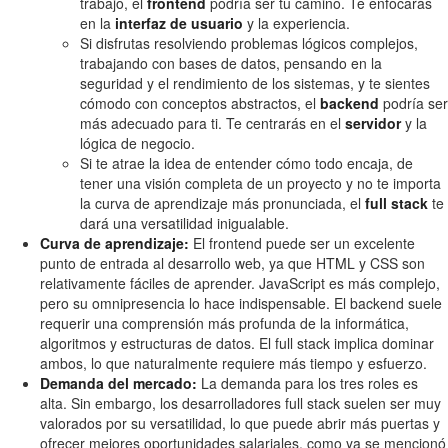
trabajo, el
frontend
podría ser tu camino. Te enfocarás
en la
interfaz de usuario
y la experiencia.
Si disfrutas resolviendo problemas lógicos complejos,
trabajando con bases de datos, pensando en la
seguridad y el rendimiento de los sistemas, y te sientes
cómodo con conceptos abstractos, el
backend
podría ser
más adecuado para ti. Te centrarás en el
servidor
y la
lógica de negocio.
Si te atrae la idea de entender cómo todo encaja, de
tener una visión completa de un proyecto y no te importa
la curva de aprendizaje más pronunciada, el
full stack
te
dará una versatilidad inigualable.
Curva de aprendizaje:
El frontend puede ser un excelente
punto de entrada al desarrollo web, ya que HTML y CSS son
relativamente fáciles de aprender. JavaScript es más complejo,
pero su omnipresencia lo hace indispensable. El backend suele
requerir una comprensión más profunda de la informática,
algoritmos y estructuras de datos. El full stack implica dominar
ambos, lo que naturalmente requiere más tiempo y esfuerzo.
Demanda del mercado:
La demanda para los tres roles es
alta. Sin embargo, los desarrolladores full stack suelen ser muy
valorados por su versatilidad, lo que puede abrir más puertas y
ofrecer mejores oportunidades salariales, como ya se mencionó