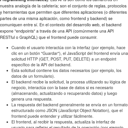
nuestra analogía de la cafetería; son el conjunto de reglas, protocolos
y herramientas que permiten que diferentes aplicaciones (o diferentes
partes de una misma aplicación, como frontend y backend) se
comuniquen entre sí. En el contexto del desarrollo web, el backend
expone "endpoints" a través de una API (comúnmente una API
RESTful o GraphQL) que el frontend puede consumir.
Cuando el usuario interactúa con la interfaz (por ejemplo, hace
clic en un botón "Guardar"), el JavaScript del frontend envía una
solicitud HTTP (GET, POST, PUT, DELETE) a un endpoint
específico de la API del backend.
Esta solicitud contiene los datos necesarios (por ejemplo, los
datos de un formulario).
El backend recibe la solicitud, la procesa utilizando su lógica de
negocio, interactúa con la base de datos si es necesario
(almacenando, actualizando o recuperando datos) y luego
genera una respuesta.
La respuesta del backend generalmente se envía en un formato
estructurado como JSON (JavaScript Object Notation), que el
frontend puede entender y utilizar fácilmente.
El frontend, al recibir la respuesta, actualiza la interfaz de
usuario para reflejar el resultado de la operación (por ejemplo,