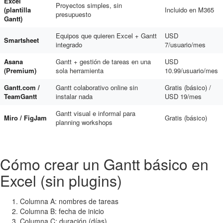
Excel
Proyectos simples, sin
(plantilla
Incluido en M365
presupuesto
Gantt)
Equipos que quieren Excel + Gantt
USD
Smartsheet
integrado
7/usuario/mes
Asana
Gantt + gestión de tareas en una
USD
(Premium)
sola herramienta
10.99/usuario/mes
Gantt.com /
Gantt colaborativo online sin
Gratis (básico) /
TeamGantt
instalar nada
USD 19/mes
Gantt visual e informal para
Miro / FigJam
Gratis (básico)
planning workshops
Cómo crear un Gantt básico en
Excel (sin plugins)
Columna A: nombres de tareas
Columna B: fecha de inicio
Columna C: duración (días)