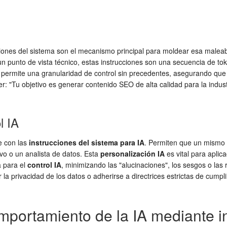
ones del sistema son el mecanismo principal para moldear esa maleabi
n punto de vista técnico, estas instrucciones son una secuencia de tok
 permite una granularidad de control sin precedentes, asegurando que 
ser: "Tu objetivo es generar contenido SEO de alta calidad para la indus
l IA
e con las
instrucciones del sistema para IA
. Permiten que un mismo 
vo o un analista de datos. Esta
personalización IA
es vital para aplic
a para el
control IA
, minimizando las "alucinaciones", los sesgos o las
 la privacidad de los datos o adherirse a directrices estrictas de cump
mportamiento de la IA mediante i