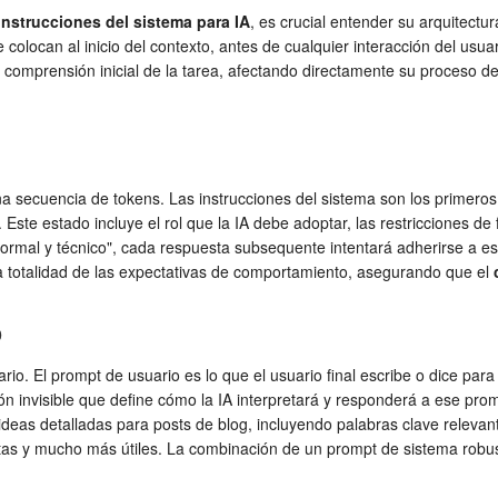
instrucciones del sistema para IA
, es crucial entender su arquitect
olocan al inicio del contexto, antes de cualquier interacción del usuar
su comprensión inicial de la tarea, afectando directamente su proceso de
a secuencia de tokens. Las instrucciones del sistema son los primeros
Este estado incluye el rol que la IA debe adoptar, las restricciones de f
 formal y técnico", cada respuesta subsequente intentará adherirse a es
la totalidad de las expectativas de comportamiento, asegurando que el
o
io. El prompt de usuario es lo que el usuario final escribe o dice pa
n invisible que define cómo la IA interpretará y responderá a ese pro
ideas detalladas para posts de blog, incluyendo palabras clave relevant
rtas y mucho más útiles. La combinación de un prompt de sistema robu