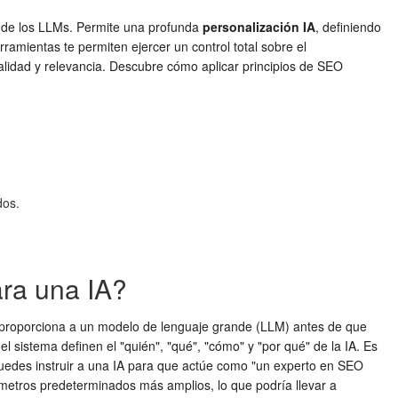
o de los LLMs. Permite una profunda
personalización IA
, definiendo
ramientas te permiten ejercer un control total sobre el
lidad y relevancia. Descubre cómo aplicar principios de SEO
dos.
ara una IA?
 proporciona a un modelo de lenguaje grande (LLM) antes de que
l sistema definen el "quién", "qué", "cómo" y "por qué" de la IA. Es
 puedes instruir a una IA para que actúe como "un experto en SEO
ámetros predeterminados más amplios, lo que podría llevar a