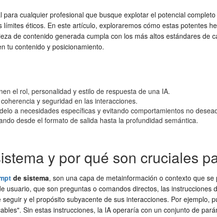
l para cualquier profesional que busque explotar el potencial complet
límites éticos. En este artículo, exploraremos cómo estas potentes her
pieza de contenido generada cumpla con los más altos estándares de ca
en tu contenido y posicionamiento.
inen el rol, personalidad y estilo de respuesta de una IA.
coherencia y seguridad en las interacciones.
delo a necesidades específicas y evitando comportamientos no desea
ciando desde el formato de salida hasta la profundidad semántica.
sistema y por qué son cruciales p
mpt
de sistema
, son una capa de metainformación o contexto que se
 de usuario, que son preguntas o comandos directos, las instrucciones de
e seguir y el propósito subyacente de sus interacciones. Por ejemplo,
bles". Sin estas instrucciones, la IA operaría con un conjunto de par