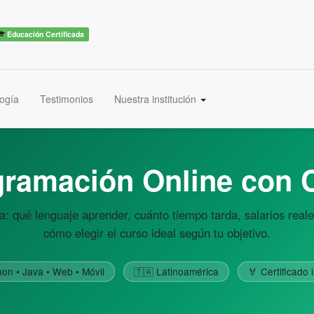
Educación Certificada
ogía
Testimonios
Nuestra institución
ramación Online con C
: qué lenguaje aprender, cuánto tiempo tarda, salarios rea
cómo elegir el curso ideal según tu objetivo.
hon • Java • Web • Móvil
🇹🇦 Latinoamérica
🏅 Certificado 