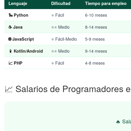
Lenguaje
Dificultad
Tiempo para empleo
⭐ Fácil
6-10 meses
🐍 Python
⭐⭐ Medio
8-14 meses
☕ Java
⭐ Fácil-Medio
5-9 meses
🌐 JavaScript
⭐⭐ Medio
9-14 meses
📱 Kotlin/Android
⭐ Fácil
4-8 meses
📈 PHP
📈 Salarios de Programadores e
🔥 Sal