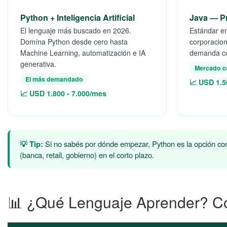
Python + Inteligencia Artificial
Java — P
El lenguaje más buscado en 2026.
Estándar e
Domína Python desde cero hasta
corporacion
Machine Learning, automatización e IA
demanda cor
generativa.
Mercado c
El más demandado
📈 USD 1.5
📈 USD 1.800 - 7.000/mes
💡 Tip:
Si no sabés por dónde empezar, Python es la opción con 
(banca, retail, gobierno) en el corto plazo.
📊 ¿Qué Lenguaje Aprender? C