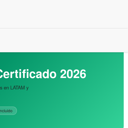
ertificado 2026
les en LATAM y
incluido