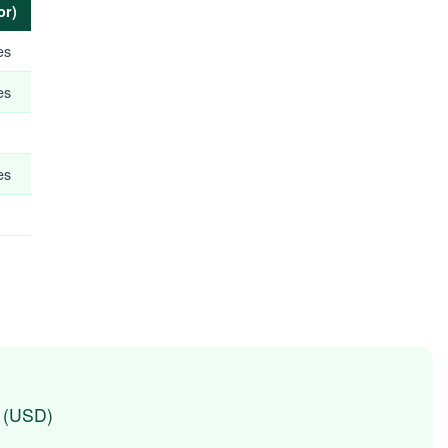
or)
es
es
es
r (USD)