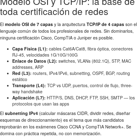
Modelo OSI y TCP/IP: la base de
toda certificación de redes
El
modelo OSI de 7 capas
y la arquitectura
TCP/IP de 4 capas
son el
lenguaje común de todos los profesionales de redes. Sin dominarlos,
ninguna certificación Cisco, CompTIA o Juniper es posible.
Capa Física (L1):
cables Cat6A/Cat8, fibra óptica, conectores
RJ-45, velocidades 1G/10G/100G
Enlace de Datos (L2):
switches, VLANs (802.1Q), STP, MAC
addresses, ARP
Red (L3):
routers, IPv4/IPv6, subnetting, OSPF, BGP, routing
estático
Transporte (L4):
TCP vs UDP, puertos, control de flujo, three-
way handshake
Aplicación (L7):
HTTP/S, DNS, DHCP, FTP, SSH, SMTP — los
protocolos que usan las apps
El
subnetting IPv4
(calcular máscaras CIDR, dividir redes, diseñar
esquemas de direccionamiento) es el tema que más candidatos
reprobarán en los exámenes Cisco CCNA y CompTIA Network+. Se
domina con práctica repetida, no con memorización.