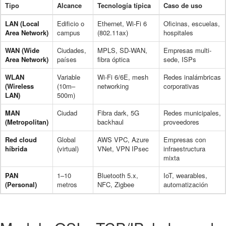
Tipo
Alcance
Tecnología típica
Caso de uso
LAN (Local
Edificio o
Ethernet, Wi-Fi 6
Oficinas, escuelas,
Area Network)
campus
(802.11ax)
hospitales
WAN (Wide
Ciudades,
MPLS, SD-WAN,
Empresas multi-
Area Network)
países
fibra óptica
sede, ISPs
WLAN
Variable
Wi-Fi 6/6E, mesh
Redes inalámbricas
(Wireless
(10m–
networking
corporativas
LAN)
500m)
MAN
Ciudad
Fibra dark, 5G
Redes municipales,
(Metropolitan)
backhaul
proveedores
Red cloud
Global
AWS VPC, Azure
Empresas con
híbrida
(virtual)
VNet, VPN IPsec
infraestructura
mixta
PAN
1–10
Bluetooth 5.x,
IoT, wearables,
(Personal)
metros
NFC, Zigbee
automatización