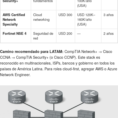
Security+
fundamentos
100K/año
(USA)
AWS Certified
Cloud
USD 300
USD 120K–
3 años
Network
networking
160K/año
Specialty
(USA)
Fortinet NSE 4
Seguridad de
USD 200
—
2 años
red
Camino recomendado para LATAM:
CompTIA Network+ → Cisco
CCNA → CompTIA Security+ (o Cisco CCNP). Este stack es
reconocido en multinacionales, ISPs, bancos y gobierno en todos los
países de América Latina. Para roles cloud-first, agregar AWS o Azure
Network Engineer.