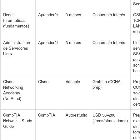
Ser
Redes
Aprender21
3 meses
Cuotas sin interés
OSI
Informáticas
TCP
(fundamentos)
LA
sub
Administración
Aprender21
3 meses
Cuotas sin interés
Lin
de Servidores
ser
Linux
SS
ser
scri
bas
Cisco
Cisco
Variable
Gratuito (CCNA
Pre
Networking
prep)
CC
Academy
solo
(NetAcad)
sin
cert
CompTIA
CompTIA
Autoestudio
USD 50–200
Pre
Network+ Study
(libros/simuladores)
ex
Guide
sin
for
est