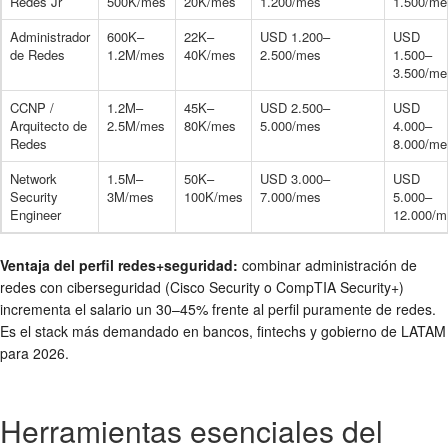
Redes Jr
500K/mes
20K/mes
1.200/mes
1.500/me
Administrador
600K–
22K–
USD 1.200–
USD
de Redes
1.2M/mes
40K/mes
2.500/mes
1.500–
3.500/me
CCNP /
1.2M–
45K–
USD 2.500–
USD
Arquitecto de
2.5M/mes
80K/mes
5.000/mes
4.000–
Redes
8.000/me
Network
1.5M–
50K–
USD 3.000–
USD
Security
3M/mes
100K/mes
7.000/mes
5.000–
Engineer
12.000/m
Ventaja del perfil redes+seguridad:
combinar administración de
redes con ciberseguridad (Cisco Security o CompTIA Security+)
incrementa el salario un 30–45% frente al perfil puramente de redes.
Es el stack más demandado en bancos, fintechs y gobierno de LATAM
para 2026.
Herramientas esenciales del