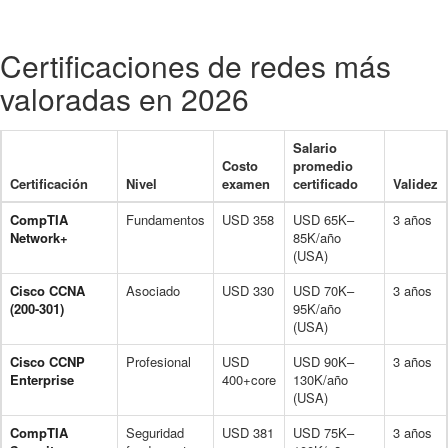
Certificaciones de redes más
valoradas en 2026
Salario
Costo
promedio
Certificación
Nivel
examen
certificado
Validez
CompTIA
Fundamentos
USD 358
USD 65K–
3 años
Network+
85K/año
(USA)
Cisco CCNA
Asociado
USD 330
USD 70K–
3 años
(200-301)
95K/año
(USA)
Cisco CCNP
Profesional
USD
USD 90K–
3 años
Enterprise
400+core
130K/año
(USA)
CompTIA
Seguridad
USD 381
USD 75K–
3 años