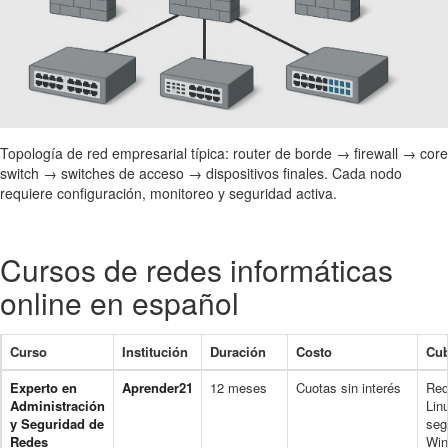
Topología de red empresarial típica: router de borde → firewall → core
switch → switches de acceso → dispositivos finales. Cada nodo
requiere configuración, monitoreo y seguridad activa.
Cursos de redes informáticas
online en español
Curso
Institución
Duración
Costo
Cu
Experto en
Aprender21
12 meses
Cuotas sin interés
Red
Administración
Lin
y Seguridad de
seg
Redes
Wi