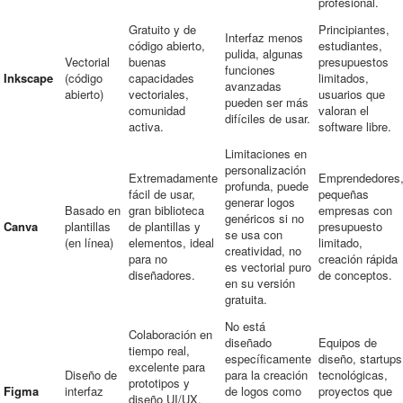
profesional.
Gratuito y de
Principiantes,
Interfaz menos
código abierto,
estudiantes,
pulida, algunas
Vectorial
buenas
presupuestos
funciones
Inkscape
(código
capacidades
limitados,
avanzadas
abierto)
vectoriales,
usuarios que
pueden ser más
comunidad
valoran el
difíciles de usar.
activa.
software libre.
Limitaciones en
personalización
Extremadamente
Emprendedores
profunda, puede
fácil de usar,
pequeñas
generar logos
Basado en
gran biblioteca
empresas con
genéricos si no
Canva
plantillas
de plantillas y
presupuesto
se usa con
(en línea)
elementos, ideal
limitado,
creatividad, no
para no
creación rápida
es vectorial puro
diseñadores.
de conceptos.
en su versión
gratuita.
No está
Colaboración en
diseñado
Equipos de
tiempo real,
específicamente
diseño, startups
excelente para
Diseño de
para la creación
tecnológicas,
prototipos y
Figma
interfaz
de logos como
proyectos que
diseño UI/UX,