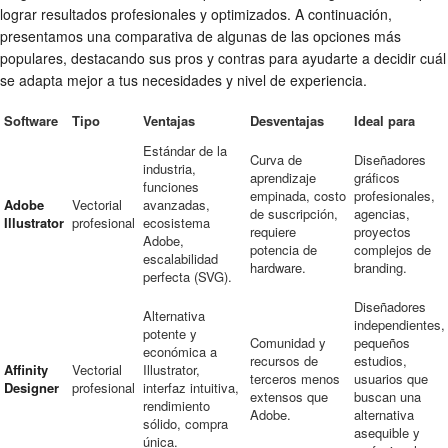
lograr resultados profesionales y optimizados. A continuación,
presentamos una comparativa de algunas de las opciones más
populares, destacando sus pros y contras para ayudarte a decidir cuál
se adapta mejor a tus necesidades y nivel de experiencia.
Software
Tipo
Ventajas
Desventajas
Ideal para
Estándar de la
Curva de
Diseñadores
industria,
aprendizaje
gráficos
funciones
empinada, costo
profesionales,
Adobe
Vectorial
avanzadas,
de suscripción,
agencias,
Illustrator
profesional
ecosistema
requiere
proyectos
Adobe,
potencia de
complejos de
escalabilidad
hardware.
branding.
perfecta (SVG).
Diseñadores
Alternativa
independientes,
potente y
Comunidad y
pequeños
económica a
recursos de
estudios,
Affinity
Vectorial
Illustrator,
terceros menos
usuarios que
Designer
profesional
interfaz intuitiva,
extensos que
buscan una
rendimiento
Adobe.
alternativa
sólido, compra
asequible y
única.