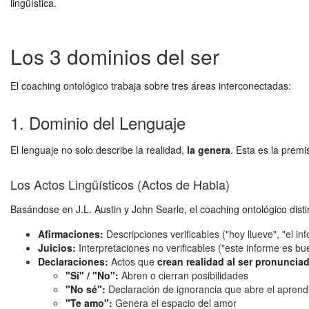
lingüística.
Los 3 dominios del ser
El coaching ontológico trabaja sobre tres áreas interconectadas:
1. Dominio del Lenguaje
El lenguaje no solo describe la realidad,
la genera
. Esta es la premi
Los Actos Lingüísticos (Actos de Habla)
Basándose en J.L. Austin y John Searle, el coaching ontológico distin
Afirmaciones:
Descripciones verificables ("hoy llueve", "el i
Juicios:
Interpretaciones no verificables ("este informe es b
Declaraciones:
Actos que
crean realidad al ser pronuncia
"Sí" / "No":
Abren o cierran posibilidades
"No sé":
Declaración de ignorancia que abre el aprend
"Te amo":
Genera el espacio del amor