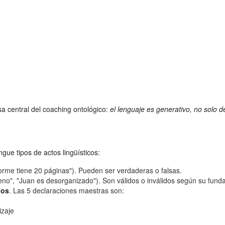
sa central del coaching ontológico:
el lenguaje es generativo, no solo d
gue tipos de actos lingüísticos:
nforme tiene 20 páginas"). Pueden ser verdaderas o falsas.
ueno", "Juan es desorganizado"). Son válidos o inválidos según su fun
dos
. Las 5 declaraciones maestras son:
izaje