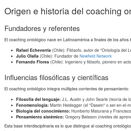
Origen e historia del coaching o
Fundadores y referentes
El coaching ontológico nace en Latinoamérica a finales de los años 
Rafael Echeverría
(Chile): Filósofo, autor de "Ontología del 
Julio Olalla
(Chile): Fundador de
Newfield Network
Fernando Flores
(Chile): Ingeniero y filósofo, pionero en act
Influencias filosóficas y científicas
El coaching ontológico integra múltiples corrientes de pensamiento:
Filosofía del lenguaje:
J.L. Austin y John Searle (teoría de 
Fenomenología:
Martin Heidegger (el "Dasein" o ser-en-el-mu
Biología del conocimiento:
Humberto Maturana y Francisco V
Pensamiento sistémico:
Gregory Bateson (niveles de aprend
Esta base interdisciplinaria es lo que distingue al coaching ontológ