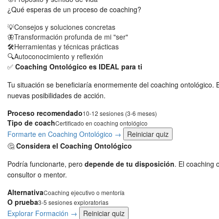
¿Qué esperas de un proceso de coaching?
💡
Consejos y soluciones concretas
🦋
Transformación profunda de mi "ser"
🛠️
Herramientas y técnicas prácticas
🔍
Autoconocimiento y reflexión
✅
Coaching Ontológico es IDEAL para ti
Tu situación se beneficiaría enormemente del coaching ontológico.
nuevas posibilidades de acción.
Proceso recomendado
10-12 sesiones (3-6 meses)
Tipo de coach
Certificado en coaching ontológico
Formarte en Coaching Ontológico →
Reiniciar quiz
🤔
Considera el Coaching Ontológico
Podría funcionarte, pero
depende de tu disposición
. El coaching 
consultor o mentor.
Alternativa
Coaching ejecutivo o mentoría
O prueba
3-5 sesiones exploratorias
Explorar Formación →
Reiniciar quiz