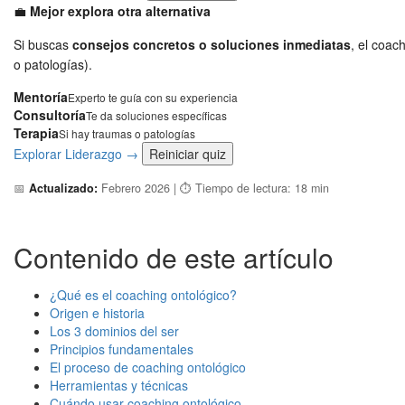
💼
Mejor explora otra alternativa
Si buscas
consejos concretos o soluciones inmediatas
, el coac
o patologías).
Mentoría
Experto te guía con su experiencia
Consultoría
Te da soluciones específicas
Terapia
Si hay traumas o patologías
Explorar Liderazgo →
Reiniciar quiz
📅
Actualizado:
Febrero 2026 | ⏱️ Tiempo de lectura: 18 min
Contenido de este artículo
¿Qué es el coaching ontológico?
Origen e historia
Los 3 dominios del ser
Principios fundamentales
El proceso de coaching ontológico
Herramientas y técnicas
Cuándo usar coaching ontológico