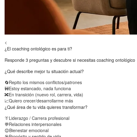
<
¿El coaching ontológico es para ti?
Responde 3 preguntas y descubre si necesitas coaching ontológico
¿Qué describe mejor tu situación actual?
🔄
Repito los mismos conflictos/patrones
🚧
Estoy estancado, nada funciona
🔀
En transición (nuevo rol, carrera, vida)
📈
Quiero crecer/desarrollarme más
¿Qué área de tu vida quieres transformar?
👔
Liderazgo / Carrera profesional
💬
Relaciones interpersonales
😌
Bienestar emocional
🎯
Propósito y sentido de vida