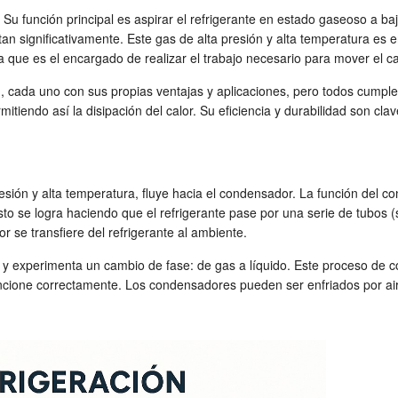
. Su función principal es aspirar el refrigerante en estado gaseoso a ba
tan significativamente. Este gas de alta presión y alta temperatura e
 que es el encargado de realizar el trabajo necesario para mover el ca
llo), cada uno con sus propias ventajas y aplicaciones, pero todos cumpl
itiendo así la disipación del calor. Su eficiencia y durabilidad son cla
esión y alta temperatura, fluye hacia el condensador. La función del c
sto se logra haciendo que el refrigerante pase por una serie de tubos (
r se transfiere del refrigerante al ambiente.
 y experimenta un cambio de fase: de gas a líquido. Este proceso de co
 funcione correctamente. Los condensadores pueden ser enfriados por ai