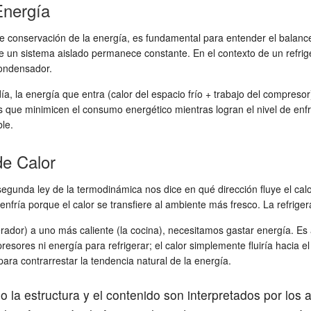
Energía
e conservación de la energía, es fundamental para entender el balance 
de un sistema aislado permanece constante. En el contexto de un refrige
 condensador.
 día, la energía que entra (calor del espacio frío + trabajo del compres
 que minimicen el consumo energético mientras logran el nivel de enfr
le.
de Calor
 segunda ley de la termodinámica nos dice en qué dirección fluye el ca
 enfría porque el calor se transfiere al ambiente más fresco. La refriger
gerador) a uno más caliente (la cocina), necesitamos gastar energía. Es
ores ni energía para refrigerar; el calor simplemente fluiría hacia el ex
ara contrarrestar la tendencia natural de la energía.
la estructura y el contenido son interpretados por los