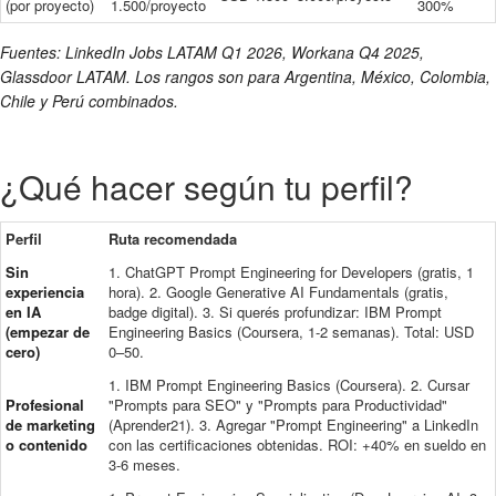
(por proyecto)
1.500/proyecto
300%
Fuentes: LinkedIn Jobs LATAM Q1 2026, Workana Q4 2025,
Glassdoor LATAM. Los rangos son para Argentina, México, Colombia,
Chile y Perú combinados.
¿Qué hacer según tu perfil?
Perfil
Ruta recomendada
Sin
1. ChatGPT Prompt Engineering for Developers (gratis, 1
experiencia
hora). 2. Google Generative AI Fundamentals (gratis,
en IA
badge digital). 3. Si querés profundizar: IBM Prompt
(empezar de
Engineering Basics (Coursera, 1-2 semanas). Total: USD
cero)
0–50.
1. IBM Prompt Engineering Basics (Coursera). 2. Cursar
Profesional
"Prompts para SEO" y "Prompts para Productividad"
de marketing
(Aprender21). 3. Agregar "Prompt Engineering" a LinkedIn
o contenido
con las certificaciones obtenidas. ROI: +40% en sueldo en
3-6 meses.