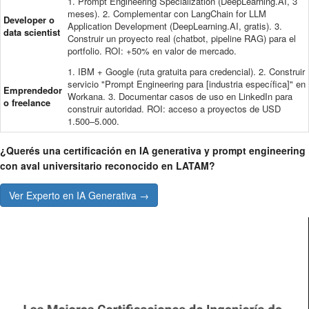
1. Prompt Engineering Specialization (DeepLearning.AI, 3
meses). 2. Complementar con LangChain for LLM
Developer o
Application Development (DeepLearning.AI, gratis). 3.
data scientist
Construir un proyecto real (chatbot, pipeline RAG) para el
portfolio. ROI: +50% en valor de mercado.
1. IBM + Google (ruta gratuita para credencial). 2. Construir
servicio "Prompt Engineering para [industria específica]" en
Emprendedor
Workana. 3. Documentar casos de uso en LinkedIn para
o freelance
construir autoridad. ROI: acceso a proyectos de USD
1.500–5.000.
¿Querés una certificación en IA generativa y prompt engineering
con aval universitario reconocido en LATAM?
Ver Experto en IA Generativa →