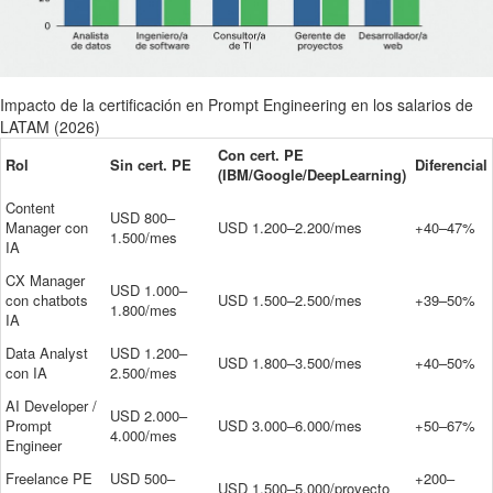
Impacto de la certificación en Prompt Engineering en los salarios de
LATAM (2026)
Con cert. PE
Rol
Sin cert. PE
Diferencial
(IBM/Google/DeepLearning)
Content
USD 800–
Manager con
USD 1.200–2.200/mes
+40–47%
1.500/mes
IA
CX Manager
USD 1.000–
con chatbots
USD 1.500–2.500/mes
+39–50%
1.800/mes
IA
Data Analyst
USD 1.200–
USD 1.800–3.500/mes
+40–50%
con IA
2.500/mes
AI Developer /
USD 2.000–
Prompt
USD 3.000–6.000/mes
+50–67%
4.000/mes
Engineer
Freelance PE
USD 500–
+200–
USD 1.500–5.000/proyecto