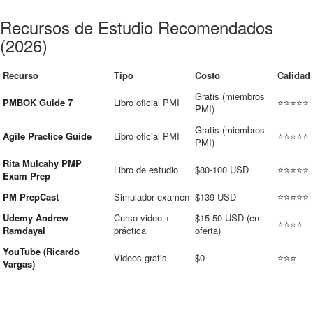
Recursos de Estudio Recomendados
(2026)
Recurso
Tipo
Costo
Calidad
Gratis (miembros
PMBOK Guide 7
Libro oficial PMI
⭐⭐⭐⭐⭐
PMI)
Gratis (miembros
Agile Practice Guide
Libro oficial PMI
⭐⭐⭐⭐⭐
PMI)
Rita Mulcahy PMP
Libro de estudio
$80-100 USD
⭐⭐⭐⭐⭐
Exam Prep
PM PrepCast
Simulador examen
$139 USD
⭐⭐⭐⭐⭐
Udemy Andrew
Curso video +
$15-50 USD (en
⭐⭐⭐⭐
Ramdayal
práctica
oferta)
YouTube (Ricardo
Videos gratis
$0
⭐⭐⭐
Vargas)