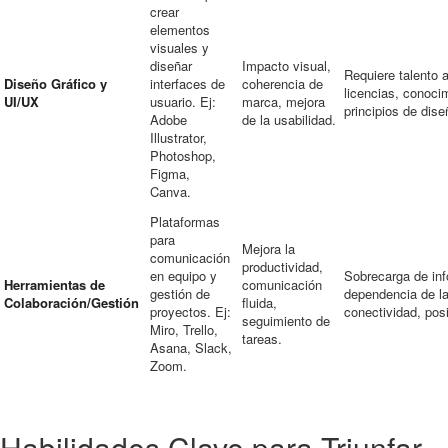
crear
elementos
visuales y
diseñar
Impacto visual,
Requiere talento a
Diseño Gráfico y
interfaces de
coherencia de
licencias, conoci
UI/UX
usuario. Ej:
marca, mejora
principios de dise
Adobe
de la usabilidad.
Illustrator,
Photoshop,
Figma,
Canva.
Plataformas
para
Mejora la
comunicación
productividad,
en equipo y
Sobrecarga de inf
Herramientas de
comunicación
gestión de
dependencia de l
Colaboración/Gestión
fluida,
proyectos. Ej:
conectividad, pos
seguimiento de
Miro, Trello,
tareas.
Asana, Slack,
Zoom.
Habilidades Clave para Triunfar