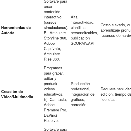
Software para
crear
contenido
interactivo
Alta
(cursos,
interactividad,
Costo elevado, c
Herramientas de
simulaciones).
plantillas
aprendizaje pronu
Autoría
Ej: Articulate
personalizables,
recursos de hardw
Storyline 360,
publicación
Adobe
SCORM/xAPI.
Captivate,
Articulate
Rise 360.
Programas
para grabar,
editar y
producir
Producción
videos
profesional,
Requiere habilida
Creación de
educativos.
integración de
edición, tiempo d
Video/Multimedia
Ej: Camtasia,
gráficos,
licencias.
Adobe
narración.
Premiere Pro,
DaVinci
Resolve.
Software para