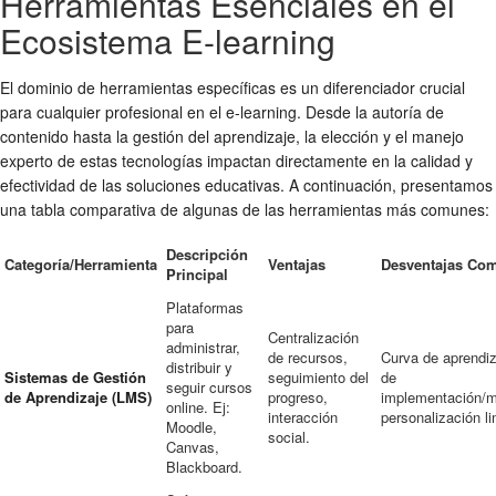
Herramientas Esenciales en el
Ecosistema E-learning
El dominio de herramientas específicas es un diferenciador crucial
para cualquier profesional en el e-learning. Desde la autoría de
contenido hasta la gestión del aprendizaje, la elección y el manejo
experto de estas tecnologías impactan directamente en la calidad y
efectividad de las soluciones educativas. A continuación, presentamos
una tabla comparativa de algunas de las herramientas más comunes:
Descripción
Categoría/Herramienta
Ventajas
Desventajas Co
Principal
Plataformas
para
Centralización
administrar,
de recursos,
Curva de aprendiz
distribuir y
Sistemas de Gestión
seguimiento del
de
seguir cursos
de Aprendizaje (LMS)
progreso,
implementación/m
online. Ej:
interacción
personalización li
Moodle,
social.
Canvas,
Blackboard.