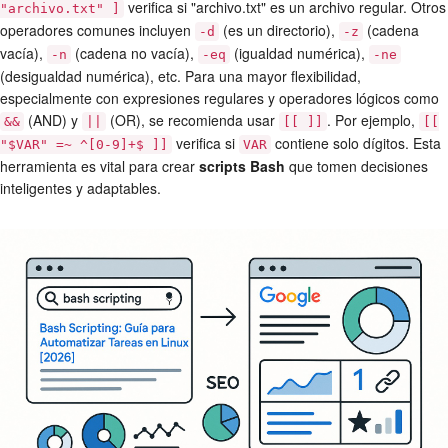
verifica si "archivo.txt" es un archivo regular. Otros
"archivo.txt" ]
operadores comunes incluyen
(es un directorio),
(cadena
-d
-z
vacía),
(cadena no vacía),
(igualdad numérica),
-n
-eq
-ne
(desigualdad numérica), etc. Para una mayor flexibilidad,
especialmente con expresiones regulares y operadores lógicos como
(AND) y
(OR), se recomienda usar
. Por ejemplo,
&&
||
[[ ]]
[[
verifica si
contiene solo dígitos. Esta
"$VAR" =~ ^[0-9]+$ ]]
VAR
herramienta es vital para crear
scripts Bash
que tomen decisiones
inteligentes y adaptables.