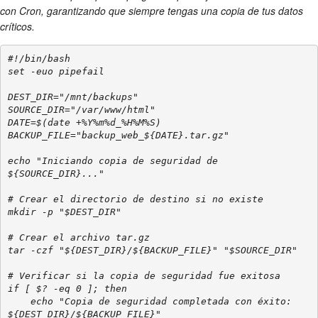
con Cron, garantizando que siempre tengas una copia de tus datos
críticos.
#!/bin/bash

set -euo pipefail

DEST_DIR="/mnt/backups"

SOURCE_DIR="/var/www/html"

DATE=$(date +%Y%m%d_%H%M%S)

BACKUP_FILE="backup_web_${DATE}.tar.gz"

echo "Iniciando copia de seguridad de 
${SOURCE_DIR}..."

# Crear el directorio de destino si no existe

mkdir -p "$DEST_DIR"

# Crear el archivo tar.gz

tar -czf "${DEST_DIR}/${BACKUP_FILE}" "$SOURCE_DIR"

# Verificar si la copia de seguridad fue exitosa

if [ $? -eq 0 ]; then

    echo "Copia de seguridad completada con éxito: 
${DEST_DIR}/${BACKUP_FILE}"
