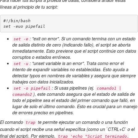
Para hacer tus scripts a prueba de balas, considera añadir estas
líneas al principio de tu script:
#!/bin/bash

: "exit on error". Si un comando termina con un estado
set -e
de salida distinto de cero (indicando fallo), el script se aborta
inmediatamente. Esto previene que el script continúe con datos
corruptos o estados erróneos.
: "unset variable is an error". Trata como error el
set -u
intento de expandir variables no establecidas. Esto ayuda a
detectar typos en nombres de variables y asegura que siempre
trabajes con datos inicializados.
: Si usas pipelines (ej.
set -o pipefail
comando1 |
), este comando asegura que el estado de salida de
comando2
todo el pipeline sea el estado del primer comando que falló, en
lugar de solo el último comando. Esto es crucial para un manejo
de errores preciso en pipelines.
El comando
te permite ejecutar un comando o una función
trap
cuando el script recibe una señal específica (como un `CTRL+C` o el
final del script). Por ejemplo,
trap 'echo "Script terminado.