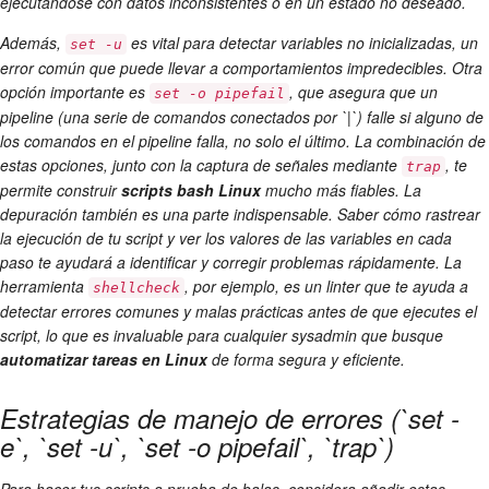
ejecutándose con datos inconsistentes o en un estado no deseado.
Además,
es vital para detectar variables no inicializadas, un
set -u
error común que puede llevar a comportamientos impredecibles. Otra
opción importante es
, que asegura que un
set -o pipefail
pipeline (una serie de comandos conectados por `|`) falle si alguno de
los comandos en el pipeline falla, no solo el último. La combinación de
estas opciones, junto con la captura de señales mediante
, te
trap
permite construir
scripts bash Linux
mucho más fiables. La
depuración también es una parte indispensable. Saber cómo rastrear
la ejecución de tu script y ver los valores de las variables en cada
paso te ayudará a identificar y corregir problemas rápidamente. La
herramienta
, por ejemplo, es un linter que te ayuda a
shellcheck
detectar errores comunes y malas prácticas antes de que ejecutes el
script, lo que es invaluable para cualquier sysadmin que busque
automatizar tareas en Linux
de forma segura y eficiente.
Estrategias de manejo de errores (`set -
e`, `set -u`, `set -o pipefail`, `trap`)