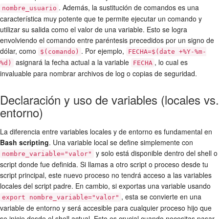
. Además, la sustitución de comandos es una
nombre_usuario
característica muy potente que te permite ejecutar un comando y
utilizar su salida como el valor de una variable. Esto se logra
envolviendo el comando entre paréntesis precedidos por un signo de
dólar, como
. Por ejemplo,
$(comando)
FECHA=$(date +%Y-%m-
asignará la fecha actual a la variable
, lo cual es
%d)
FECHA
invaluable para nombrar archivos de log o copias de seguridad.
Declaración y uso de variables (locales vs.
entorno)
La diferencia entre variables locales y de entorno es fundamental en
Bash scripting
. Una variable local se define simplemente con
y solo está disponible dentro del shell o
nombre_variable="valor"
script donde fue definida. Si llamas a otro script o proceso desde tu
script principal, este nuevo proceso no tendrá acceso a las variables
locales del script padre. En cambio, si exportas una variable usando
, esta se convierte en una
export nombre_variable="valor"
variable de entorno y será accesible para cualquier proceso hijo que
se inicie desde el shell actual. Esto es crucial cuando necesitas pasar