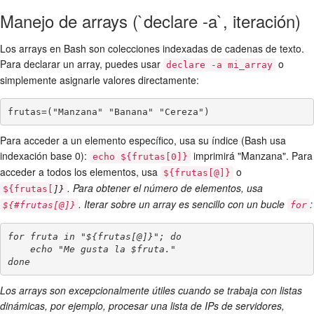
Manejo de arrays (`declare -a`, iteración)
Los arrays en Bash son colecciones indexadas de cadenas de texto.
Para declarar un array, puedes usar
o
declare -a mi_array
simplemente asignarle valores directamente:
Para acceder a un elemento específico, usa su índice (Bash usa
indexación base 0):
imprimirá "Manzana". Para
echo ${frutas[0]}
acceder a todos los elementos, usa
o
${frutas[@]}
. Para obtener el número de elementos, usa
${frutas[
]}
. Iterar sobre un array es sencillo con un bucle
:
${#frutas[@]}
for
for fruta in "${frutas[@]}"; do

    echo "Me gusta la $fruta."

Los arrays son excepcionalmente útiles cuando se trabaja con listas
dinámicas, por ejemplo, procesar una lista de IPs de servidores,