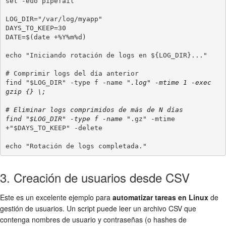
set -euo pipefail

LOG_DIR="/var/log/myapp"

DAYS_TO_KEEP=30

DATE=$(date +%Y%m%d)

echo "Iniciando rotación de logs en ${LOG_DIR}..."

# Comprimir logs del día anterior

find "$LOG_DIR" -type f -name "
.log" -mtime 1 -exec 
gzip {} \;

# Eliminar logs comprimidos de más de N días

find "$LOG_DIR" -type f -name "
.gz" -mtime 
+"$DAYS_TO_KEEP" -delete

3. Creación de usuarios desde CSV
Este es un excelente ejemplo para
automatizar tareas en Linux
de
gestión de usuarios. Un script puede leer un archivo CSV que
contenga nombres de usuario y contraseñas (o hashes de