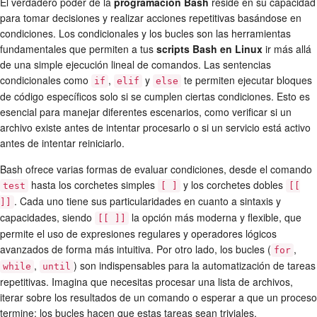
El verdadero poder de la
programación Bash
reside en su capacidad
para tomar decisiones y realizar acciones repetitivas basándose en
condiciones. Los condicionales y los bucles son las herramientas
fundamentales que permiten a tus
scripts Bash en Linux
ir más allá
de una simple ejecución lineal de comandos. Las sentencias
condicionales como
,
y
te permiten ejecutar bloques
if
elif
else
de código específicos solo si se cumplen ciertas condiciones. Esto es
esencial para manejar diferentes escenarios, como verificar si un
archivo existe antes de intentar procesarlo o si un servicio está activo
antes de intentar reiniciarlo.
Bash ofrece varias formas de evaluar condiciones, desde el comando
hasta los corchetes simples
y los corchetes dobles
test
[ ]
[[
. Cada uno tiene sus particularidades en cuanto a sintaxis y
]]
capacidades, siendo
la opción más moderna y flexible, que
[[ ]]
permite el uso de expresiones regulares y operadores lógicos
avanzados de forma más intuitiva. Por otro lado, los bucles (
,
for
,
) son indispensables para la automatización de tareas
while
until
repetitivas. Imagina que necesitas procesar una lista de archivos,
iterar sobre los resultados de un comando o esperar a que un proceso
termine; los bucles hacen que estas tareas sean triviales,