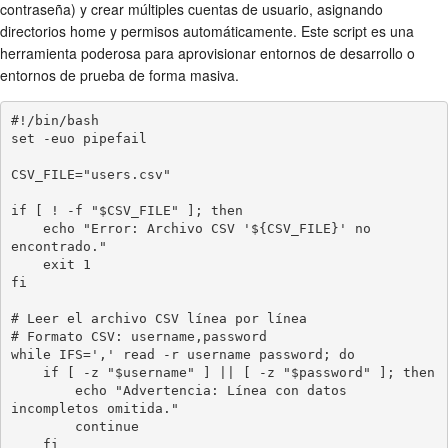
contraseña) y crear múltiples cuentas de usuario, asignando
directorios home y permisos automáticamente. Este script es una
herramienta poderosa para aprovisionar entornos de desarrollo o
entornos de prueba de forma masiva.
#!/bin/bash

set -euo pipefail

CSV_FILE="users.csv"

if [ ! -f "$CSV_FILE" ]; then

    echo "Error: Archivo CSV '${CSV_FILE}' no 
encontrado."

    exit 1

fi

# Leer el archivo CSV línea por línea

# Formato CSV: username,password

while IFS=',' read -r username password; do

    if [ -z "$username" ] || [ -z "$password" ]; then

        echo "Advertencia: Línea con datos 
incompletos omitida."

        continue

    fi
