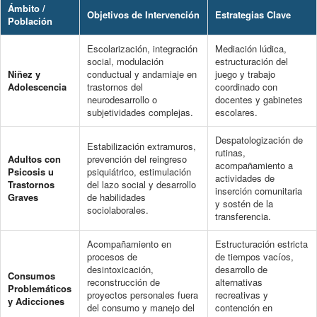
Ámbito /
Objetivos de Intervención
Estrategias Clave
Población
Escolarización, integración
Mediación lúdica,
social, modulación
estructuración del
Niñez y
conductual y andamiaje en
juego y trabajo
Adolescencia
trastornos del
coordinado con
neurodesarrollo o
docentes y gabinetes
subjetividades complejas.
escolares.
Despatologización de
Estabilización extramuros,
rutinas,
Adultos con
prevención del reingreso
acompañamiento a
Psicosis u
psiquiátrico, estimulación
actividades de
Trastornos
del lazo social y desarrollo
inserción comunitaria
Graves
de habilidades
y sostén de la
sociolaborales.
transferencia.
Acompañamiento en
Estructuración estricta
procesos de
de tiempos vacíos,
desintoxicación,
desarrollo de
Consumos
reconstrucción de
alternativas
Problemáticos
proyectos personales fuera
recreativas y
y Adicciones
del consumo y manejo del
contención en