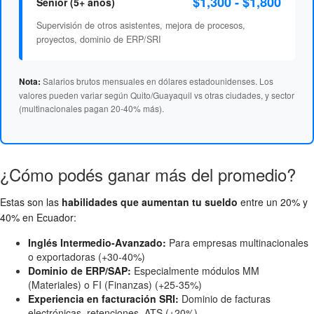
$1,300 - $1,800
Senior (5+ años)
Supervisión de otros asistentes, mejora de procesos,
proyectos, dominio de ERP/SRI
Salarios brutos mensuales en dólares estadounidenses. Los
Nota:
valores pueden variar según Quito/Guayaquil vs otras ciudades, y sector
(multinacionales pagan 20-40% más).
¿Cómo podés ganar más del promedio?
Estas son las
habilidades que aumentan tu sueldo
entre un 20% y
40% en Ecuador:
Inglés Intermedio-Avanzado:
Para empresas multinacionales
o exportadoras (+30-40%)
Dominio de ERP/SAP:
Especialmente módulos MM
(Materiales) o FI (Finanzas) (+25-35%)
Experiencia en facturación SRI:
Dominio de facturas
electrónicas, retenciones, ATS (+20%)