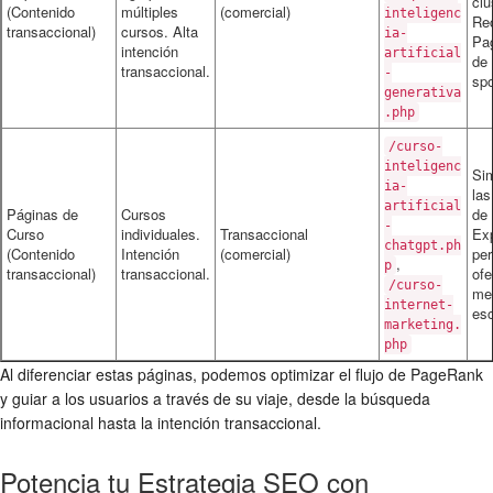
clu
(Contenido
múltiples
(comercial)
inteligenc
Re
transaccional)
cursos. Alta
ia-
Pa
intención
artificial
de 
transaccional.
-
sp
generativa
.php
/curso-
inteligenc
Sim
ia-
las
artificial
Páginas de
Cursos
de
-
Curso
individuales.
Transaccional
Exp
chatgpt.ph
(Contenido
Intención
(comercial)
per
,
p
transaccional)
transaccional.
ofe
/curso-
me
internet-
esc
marketing.
php
Al diferenciar estas páginas, podemos optimizar el flujo de PageRank
y guiar a los usuarios a través de su viaje, desde la búsqueda
informacional hasta la intención transaccional.
Potencia tu Estrategia SEO con