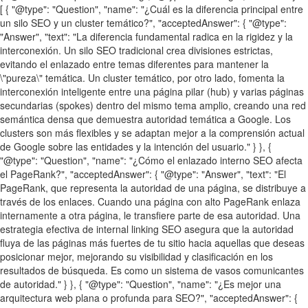
[ { "@type": "Question", "name": "¿Cuál es la diferencia principal entre
un silo SEO y un cluster temático?", "acceptedAnswer": { "@type":
"Answer", "text": "La diferencia fundamental radica en la rigidez y la
interconexión. Un silo SEO tradicional crea divisiones estrictas,
evitando el enlazado entre temas diferentes para mantener la
\"pureza\" temática. Un cluster temático, por otro lado, fomenta la
interconexión inteligente entre una página pilar (hub) y varias páginas
secundarias (spokes) dentro del mismo tema amplio, creando una red
semántica densa que demuestra autoridad temática a Google. Los
clusters son más flexibles y se adaptan mejor a la comprensión actual
de Google sobre las entidades y la intención del usuario." } }, {
"@type": "Question", "name": "¿Cómo el enlazado interno SEO afecta
el PageRank?", "acceptedAnswer": { "@type": "Answer", "text": "El
PageRank, que representa la autoridad de una página, se distribuye a
través de los enlaces. Cuando una página con alto PageRank enlaza
internamente a otra página, le transfiere parte de esa autoridad. Una
estrategia efectiva de internal linking SEO asegura que la autoridad
fluya de las páginas más fuertes de tu sitio hacia aquellas que deseas
posicionar mejor, mejorando su visibilidad y clasificación en los
resultados de búsqueda. Es como un sistema de vasos comunicantes
de autoridad." } }, { "@type": "Question", "name": "¿Es mejor una
arquitectura web plana o profunda para SEO?", "acceptedAnswer": {