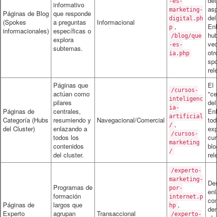
det
-es-
informativo
as
marketing-
Páginas de Blog
que responde
del
digital.ph
(Spokes
a preguntas
Informacional
,
Enl
p
informacionales)
específicas o
hub
/blog/que
explora
vec
-es-
subtemas.
otr
ia.php
sp
rel
Páginas que
El
/cursos-
actúan como
"ce
inteligenc
pilares
del
ia-
Páginas de
centrales,
En
artificial
Categoría (Hubs
resumiendo y
Navegacional/Comercial
tod
,
/
del Cluster)
enlazando a
exp
/cursos-
todos los
cur
marketing
contenidos
blo
/
del cluster.
rel
/experto-
marketing-
Des
Programas de
por-
enl
formación
internet.p
con
Páginas de
largos que
,
hp
den
Experto
agrupan
Transaccional
/experto-