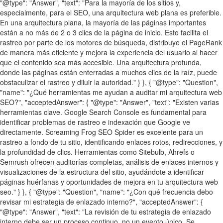
"@type": "Answer", "text": "Para la mayoría de los sitios y,
especialmente, para el SEO, una arquitectura web plana es preferible.
En una arquitectura plana, la mayoría de las páginas importantes
están a no más de 2 o 3 clics de la página de inicio. Esto facilita el
rastreo por parte de los motores de búsqueda, distribuye el PageRank
de manera más eficiente y mejora la experiencia del usuario al hacer
que el contenido sea más accesible. Una arquitectura profunda,
donde las páginas están enterradas a muchos clics de la raíz, puede
obstaculizar el rastreo y diluir la autoridad." } }, { "@type": "Question",
"name": "¿Qué herramientas me ayudan a auditar mi arquitectura web
SEO?", "acceptedAnswer": { "@type": "Answer", "text": "Existen varias
herramientas clave. Google Search Console es fundamental para
identificar problemas de rastreo e indexación que Google ve
directamente. Screaming Frog SEO Spider es excelente para un
rastreo a fondo de tu sitio, identificando enlaces rotos, redirecciones, y
la profundidad de clics. Herramientas como Sitebulb, Ahrefs o
Semrush ofrecen auditorías completas, análisis de enlaces internos y
visualizaciones de la estructura del sitio, ayudándote a identificar
páginas huérfanas y oportunidades de mejora en tu arquitectura web
seo." } }, { "@type": "Question", "name": "¿Con qué frecuencia debo
revisar mi estrategia de enlazado interno?", "acceptedAnswer": {
"@type": "Answer", "text": "La revisión de tu estrategia de enlazado
interno debe ser un proceso continuo, no un evento único. Se