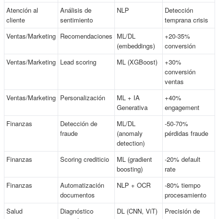
Atención al
Análisis de
NLP
Detección
cliente
sentimiento
temprana crisis
Ventas/Marketing
Recomendaciones
ML/DL
+20-35%
(embeddings)
conversión
Ventas/Marketing
Lead scoring
ML (XGBoost)
+30%
conversión
ventas
Ventas/Marketing
Personalización
ML + IA
+40%
Generativa
engagement
Finanzas
Detección de
ML/DL
-50-70%
fraude
(anomaly
pérdidas fraude
detection)
Finanzas
Scoring crediticio
ML (gradient
-20% default
boosting)
rate
Finanzas
Automatización
NLP + OCR
-80% tiempo
documentos
procesamiento
Salud
Diagnóstico
DL (CNN, ViT)
Precisión de