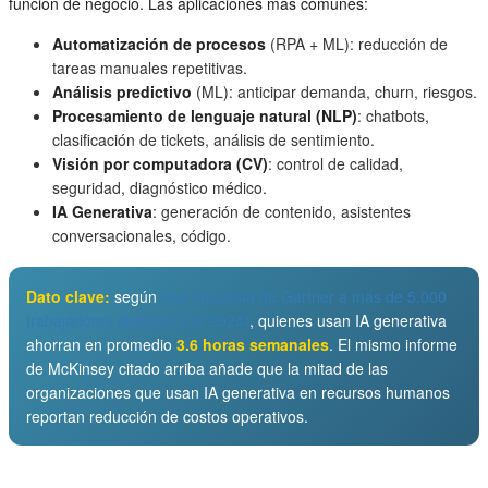
función de negocio. Las aplicaciones más comunes:
Automatización de procesos
(RPA + ML): reducción de
tareas manuales repetitivas.
Análisis predictivo
(ML): anticipar demanda, churn, riesgos.
Procesamiento de lenguaje natural (NLP)
: chatbots,
clasificación de tickets, análisis de sentimiento.
Visión por computadora (CV)
: control de calidad,
seguridad, diagnóstico médico.
IA Generativa
: generación de contenido, asistentes
conversacionales, código.
Dato clave:
según
una encuesta de Gartner a más de 5,000
trabajadores digitales (Q2 2024)
, quienes usan IA generativa
ahorran en promedio
3.6 horas semanales
. El mismo informe
de McKinsey citado arriba añade que la mitad de las
organizaciones que usan IA generativa en recursos humanos
reportan reducción de costos operativos.