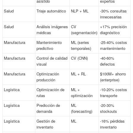
asistido
expertos
Salud
Triaje automático
NLP + ML
-30% consultas
innecesarias
Salud
Análisis imágenes
CV
+17% precisión
médicas
(segmentación)
diagnóstico
Manufactura
Mantenimiento
ML (series
-25-40% costos
predictivo
temporales)
mantenimiento
Manufactura
Control de calidad
CV (CNN)
-40-60%
visual
defectos
Manufactura
Optimización
ML + RL
$100M+ ahorro
producción
(enterprise)
Logística
Optimización de
ML +
-10-20% costos
rutas
optimización
transporte
Logística
Predicción de
ML
-20-30%
demanda
(forecasting)
stockouts
Logística
Gestión de
ML
-16% pérdidas
inventario
inventario