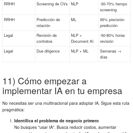
RRHH
Screening de CVs
NLP
-50-70% tiempo
screening
RRHH
Predicción de
ML
95% precisión
rotación
predicción
Legal
Revisión de
NLP +
-50-80% horas
contratos
Document AI
revisión
Legal
Due diligence
NLP + ML
Semanas →
días
11) Cómo empezar a
implementar IA en tu empresa
No necesitas ser una multinacional para adoptar IA. Sigue esta ruta
pragmática:
Identifica el problema de negocio primero
No busques "usar IA". Busca reducir costos, aumentar